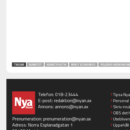
TAGGAR
KLIMATET
KLIMATPOLITIK
MERIT ECONOMICS
PELLERVO EKONOMISK
Telefon: 018-23444
Tipsa Ny
E-post:
redaktion@nyan.ax
Personal
Annons:
annons@nyan.ax
Skriv ins
OBS det 
Prenumeration:
prenumeration@nyan.ax
Utebliven
Adress: Norra Esplanadgatan 1
Uppehåll 