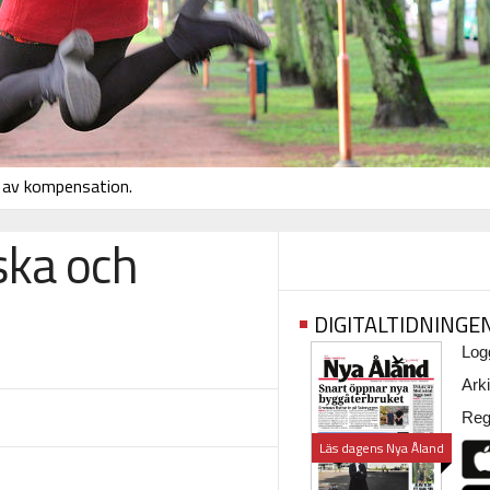
t av kompensation.
ska och
DIGITALTIDNINGE
Logg
Arki
Regi
Läs dagens Nya Åland