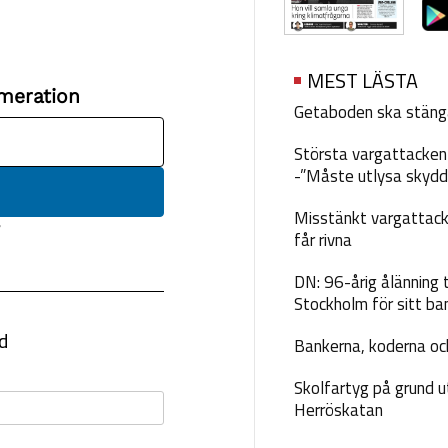
MEST LÄSTA
Getaboden ska stäng
Största vargattacken i
-”Måste utlysa skydd
Misstänkt vargattack
får rivna
DN: 96-årig ålänning t
Stockholm för sitt ba
Bankerna, koderna och
Skolfartyg på grund u
Herröskatan