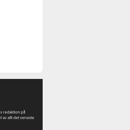
 redaktion på
l av allt det senaste