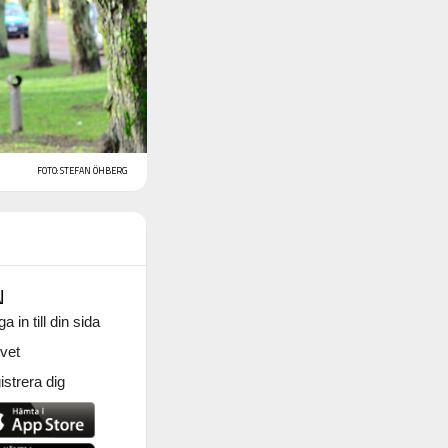
FOTO: STEFAN ÖHBERG
N
a in till din sida
vet
strera dig