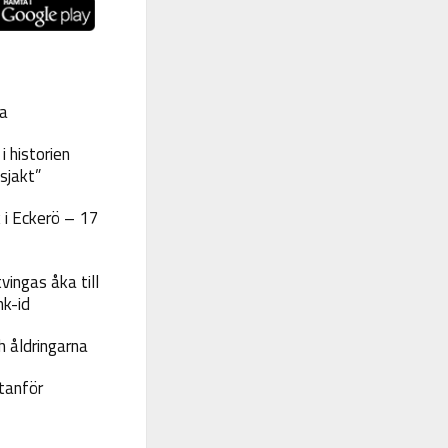
a
 historien
sjakt”
 i Eckerö – 17
vingas åka till
nk-id
 åldringarna
tanför