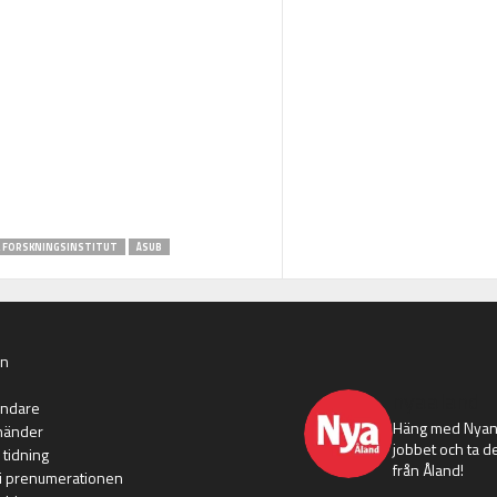
A FORSKNINGSINSTITUT
ÅSUB
an
nyaaland
ändare
Häng med Nyans
händer
jobbet och ta de
 tidning
från Åland!
i prenumerationen