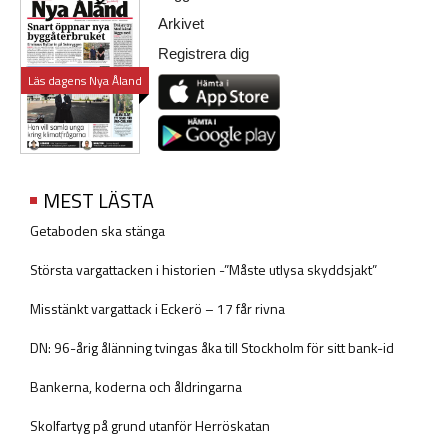
Arkivet
Registrera dig
Läs dagens Nya Åland
MEST LÄSTA
Getaboden ska stänga
Största vargattacken i historien -”Måste utlysa skyddsjakt”
Misstänkt vargattack i Eckerö – 17 får rivna
DN: 96-årig ålänning tvingas åka till Stockholm för sitt bank-id
Bankerna, koderna och åldringarna
Skolfartyg på grund utanför Herröskatan