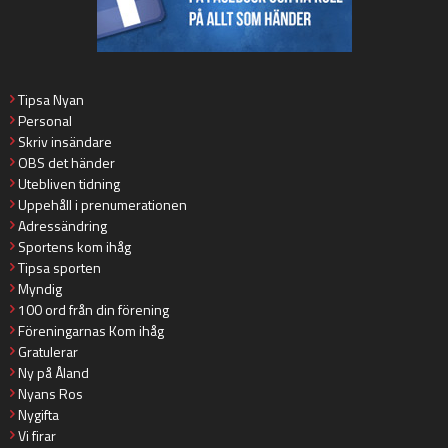
Tipsa Nyan
Personal
Skriv insändare
OBS det händer
Utebliven tidning
Uppehåll i prenumerationen
Adressändring
Sportens kom ihåg
Tipsa sporten
Myndig
100 ord från din förening
Föreningarnas Kom ihåg
Gratulerar
Ny på Åland
Nyans Ros
Nygifta
Vi firar