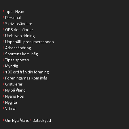
Tipsa Nyan
Personal
Skriv insändare
OBS det händer
Utebliven tidning
Uppehåll i prenumerationen
Adressändring
Sportens kom ihåg
Tipsa sporten
Myndig
100 ord från din förening
Föreningarnas Kom ihåg
Gratulerar
Ny på Åland
Nyans Ros
Nygifta
Vi firar
Om Nya Åland
Dataskydd