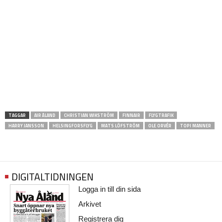
TAGGAR
AIR ÅLAND
CHRISTIAN WIKSTRÖM
FINNAIR
FLYGTRAFIK
HARRY JANSSON
HELSINGFORSFLYG
MATS LÖFSTRÖM
OLE ORVÉR
TOPI MANNER
DIGITALTIDNINGEN
Logga in till din sida
Arkivet
Registrera dig