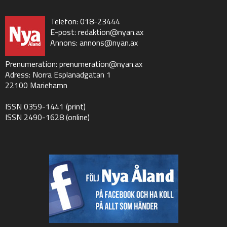
Telefon: 018-23444
E-post:
redaktion@nyan.ax
Annons:
annons@nyan.ax
Prenumeration:
prenumeration@nyan.ax
Adress: Norra Esplanadgatan 1
22100 Mariehamn
ISSN 0359-1441 (print)
ISSN 2490-1628 (online)