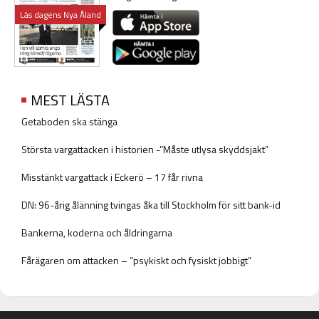
Läs dagens Nya Åland
MEST LÄSTA
Getaboden ska stänga
Största vargattacken i historien -”Måste utlysa skyddsjakt”
Misstänkt vargattack i Eckerö – 17 får rivna
DN: 96-årig ålänning tvingas åka till Stockholm för sitt bank-id
Bankerna, koderna och åldringarna
Fårägaren om attacken – ”psykiskt och fysiskt jobbigt”