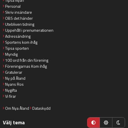
Tipsa Nyan
Personal
Skriv insändare
OBS det händer
Utebliven tidning
Uppehåll i prenumerationen
Adressändring
Sportens kom ihåg
Tipsa sporten
Myndig
100 ord från din förening
Föreningarnas Kom ihåg
Gratulerar
Ny på Åland
Nyans Ros
Nygifta
Vi firar
Om Nya Åland
Dataskydd
Välj tema