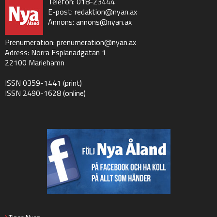
Telefon: 018-23444
E-post:
redaktion@nyan.ax
Annons:
annons@nyan.ax
Prenumeration:
prenumeration@nyan.ax
Adress: Norra Esplanadgatan 1
22100 Mariehamn
ISSN 0359-1441 (print)
ISSN 2490-1628 (online)