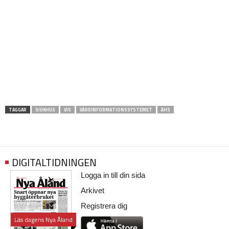
TAGGAR
SJUKHUS
VIS
VÅRDINFORMATIONSSYSTEMET
ÅHS
DIGITALTIDNINGEN
Logga in till din sida
Arkivet
Registrera dig
Läs dagens Nya Åland