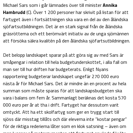
Michael Sars som i går lämnades över till minister
Annika
Hambrudd
(C). Över 1 200 personer har skrivit på listan för att
fartyget även i fortsättningen ska vara en del av den åländska
sjöfartsutbildningen. Det är en stark signal från de åländska
gräsrötterna och ett berömvärt initiativ av de unga sjömännen
att försöka säkra kvalitén på den åländska sjöfartsutbildningen.
Det belopp landskapet sparar på att göra sig av med Sars är
småpengar i relation till hela budgetunderskottet, i alla fall om
man ser till hur driften har budgeterats. Enligt Nyans
rapportering budgeterar landskapet ungefär 270 000 euro
nästa år för Michael Sars. Det är mindre än en procent av hela
summan som måste sparas för att landskapsbudgeten ska
vara i balans om fem år. Sammanlagt beräknas det kosta 570
000 euro per år at tha i drift. Fartyget har dessutom varit
omtyckt. Att ha ett skolfartyg som ger en trygg start till
sjöss där misstag tillåts och där eleverna inte ”kostar pengar”
för de riktiga rederierna låter som en klok satsning – även om