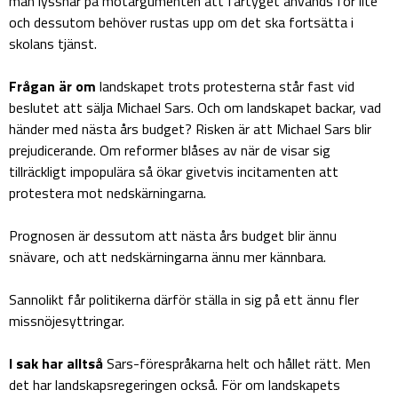
man lyssnar på motargumenten att fartyget används för lite
och dessutom behöver rustas upp om det ska fortsätta i
skolans tjänst.
Frågan är om
landskapet trots protesterna står fast vid
beslutet att sälja Michael Sars. Och om landskapet backar, vad
händer med nästa års budget? Risken är att Michael Sars blir
prejudicerande. Om reformer blåses av när de visar sig
tillräckligt impopulära så ökar givetvis incitamenten att
protestera mot nedskärningarna.
Prognosen är dessutom att nästa års budget blir ännu
snävare, och att nedskärningarna ännu mer kännbara.
Sannolikt får politikerna därför ställa in sig på ett ännu fler
missnöjesyttringar.
I sak har alltså
Sars-förespråkarna helt och hållet rätt. Men
det har landskapsregeringen också. För om landskapets