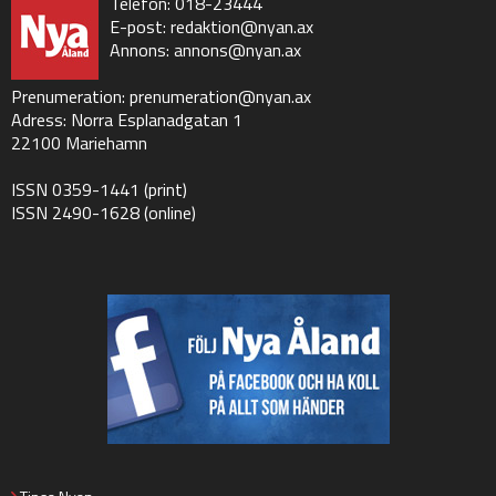
Telefon: 018-23444
E-post:
redaktion@nyan.ax
Annons:
annons@nyan.ax
Prenumeration:
prenumeration@nyan.ax
Adress: Norra Esplanadgatan 1
22100 Mariehamn
ISSN 0359-1441 (print)
ISSN 2490-1628 (online)