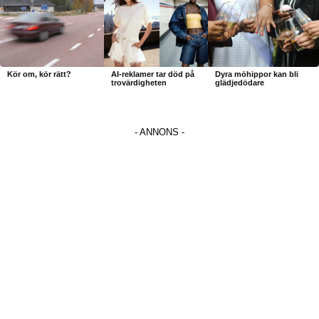
Kör om, kör rätt?
AI-reklamer tar död på
Dyra möhippor kan bli
trovärdigheten
glädjedödare