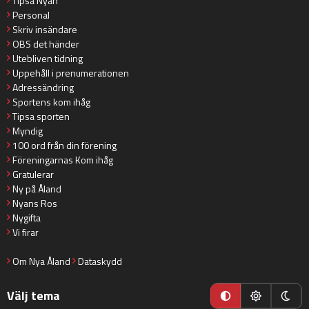
Tipsa Nyan
Personal
Skriv insändare
OBS det händer
Utebliven tidning
Uppehåll i prenumerationen
Adressändring
Sportens kom ihåg
Tipsa sporten
Myndig
100 ord från din förening
Föreningarnas Kom ihåg
Gratulerar
Ny på Åland
Nyans Ros
Nygifta
Vi firar
Om Nya Åland
Dataskydd
Välj tema