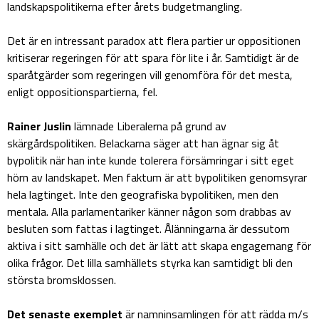
landskapspolitikerna efter årets budgetmangling.
Det är en intressant paradox att flera partier ur oppositionen
kritiserar regeringen för att spara för lite i år. Samtidigt är de
sparåtgärder som regeringen vill genomföra för det mesta,
enligt oppositionspartierna, fel.
Rainer Juslin
lämnade Liberalerna på grund av
skärgårdspolitiken. Belackarna säger att han ägnar sig åt
bypolitik när han inte kunde tolerera försämringar i sitt eget
hörn av landskapet. Men faktum är att bypolitiken genomsyrar
hela lagtinget. Inte den geografiska bypolitiken, men den
mentala. Alla parlamentariker känner någon som drabbas av
besluten som fattas i lagtinget. Ålänningarna är dessutom
aktiva i sitt samhälle och det är lätt att skapa engagemang för
olika frågor. Det lilla samhällets styrka kan samtidigt bli den
största bromsklossen.
Det senaste exemplet
är namninsamlingen för att rädda m/s