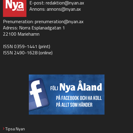
E-post:
redaktion@nyan.ax
Annons:
annons@nyan.ax
Prenumeration:
prenumeration@nyan.ax
Adress: Norra Esplanadgatan 1
22100 Mariehamn
ISSN 0359-1441 (print)
ISSN 2490-1628 (online)
Tipsa Nyan