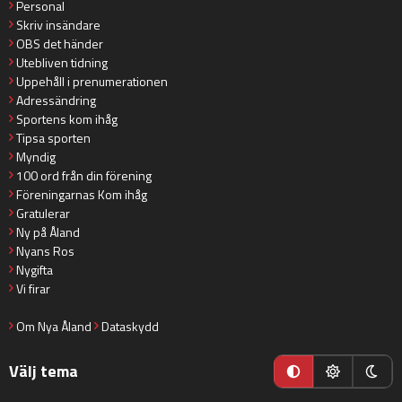
Personal
Skriv insändare
OBS det händer
Utebliven tidning
Uppehåll i prenumerationen
Adressändring
Sportens kom ihåg
Tipsa sporten
Myndig
100 ord från din förening
Föreningarnas Kom ihåg
Gratulerar
Ny på Åland
Nyans Ros
Nygifta
Vi firar
Om Nya Åland
Dataskydd
Välj tema