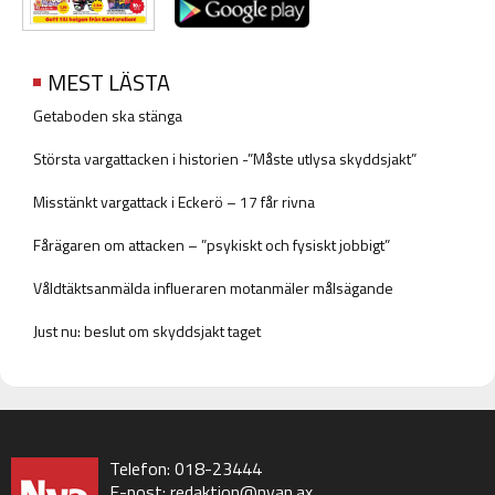
MEST LÄSTA
Getaboden ska stänga
Största vargattacken i historien -”Måste utlysa skyddsjakt”
Misstänkt vargattack i Eckerö – 17 får rivna
Fårägaren om attacken – ”psykiskt och fysiskt jobbigt”
Våldtäktsanmälda influeraren motanmäler målsägande
Just nu: beslut om skyddsjakt taget
Telefon: 018-23444
E-post:
redaktion@nyan.ax