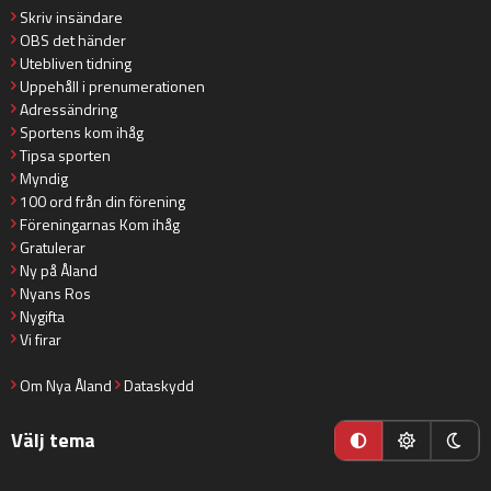
Skriv insändare
OBS det händer
Utebliven tidning
Uppehåll i prenumerationen
Adressändring
Sportens kom ihåg
Tipsa sporten
Myndig
100 ord från din förening
Föreningarnas Kom ihåg
Gratulerar
Ny på Åland
Nyans Ros
Nygifta
Vi firar
Om Nya Åland
Dataskydd
Välj tema