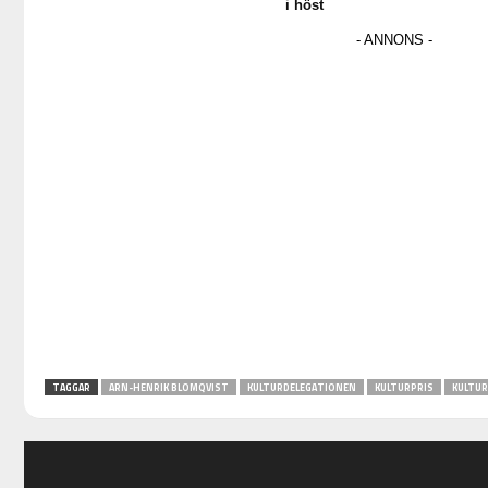
i höst
TAGGAR
ARN-HENRIK BLOMQVIST
KULTURDELEGATIONEN
KULTURPRIS
KULTUR