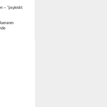
n – ”psykiskt
lueraren
nde