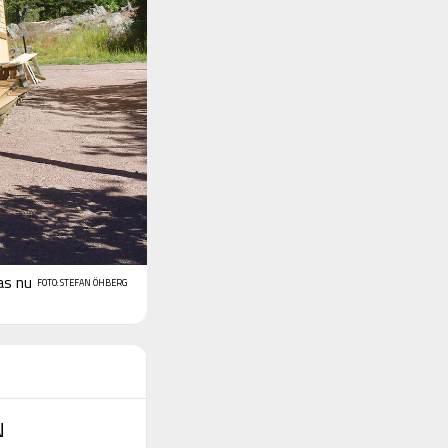
as nu
FOTO: STEFAN ÖHBERG
N