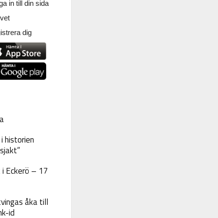
a in till din sida
vet
strera dig
a
 historien
sjakt”
 i Eckerö – 17
vingas åka till
nk-id