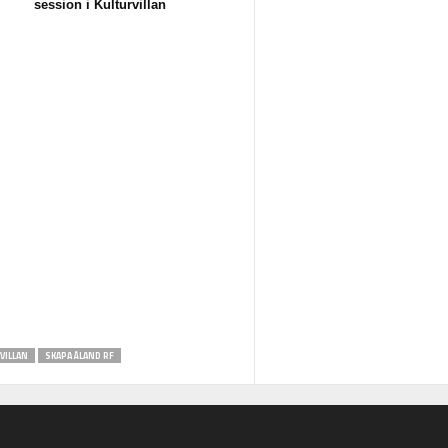
session i Kulturvillan
VILLAN
SKAPA ÅLAND RF