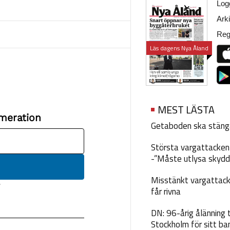
Logg
Arki
Regi
Läs dagens Nya Åland
MEST LÄSTA
Getaboden ska stäng
Största vargattacken i
-”Måste utlysa skydd
Misstänkt vargattack
får rivna
DN: 96-årig ålänning t
Stockholm för sitt ba