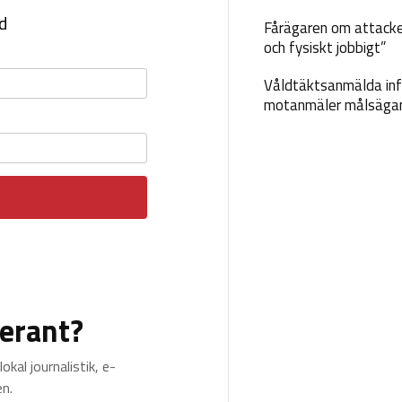
Fårägaren om attacke
och fysiskt jobbigt”
Våldtäktsanmälda inf
motanmäler målsäga