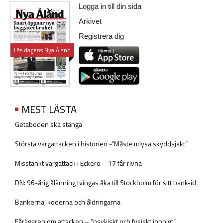
Logga in till din sida
Arkivet
Registrera dig
Läs dagens Nya Åland
MEST LÄSTA
Getaboden ska stänga
Största vargattacken i historien -”Måste utlysa skyddsjakt”
Misstänkt vargattack i Eckerö – 17 får rivna
DN: 96-årig ålänning tvingas åka till Stockholm för sitt bank-id
Bankerna, koderna och åldringarna
Fårägaren om attacken – ”psykiskt och fysiskt jobbigt”