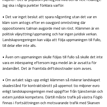
Jag ska i några punkter förklara varför:
• Det var inget beslut att spara någonting utan det var en
kläm som antogs efter en oavgjord omröstning där
oppositionens talman avgjorde med sin röst. Klämmen är en
politisk viljeyttring/uppmaning och har ingen juridisk verkan.
Landskapsregeringen kan välja att följa uppmaningen till fullo,
till delar eller inte alls.
• Även om uppmaningen skulle följas till fullo så skulle det inte
vara en inbesparing eftersom inga medel än är avsatta för
ändamålet. Det är framtida driftskostnader som avses.
• Om avtalet sägs upp enligt klämmen så riskerar landskapet
skadestånd för kontraktsbrott på uppemot tio miljoner euro
enligt landskapsregeringen med uppgifter från tjänstemän och
extern juridisk kompetens. Därtill måste trafik på västra Föglö
finnas i fortsättningen och motsvarande trafik med Skarven