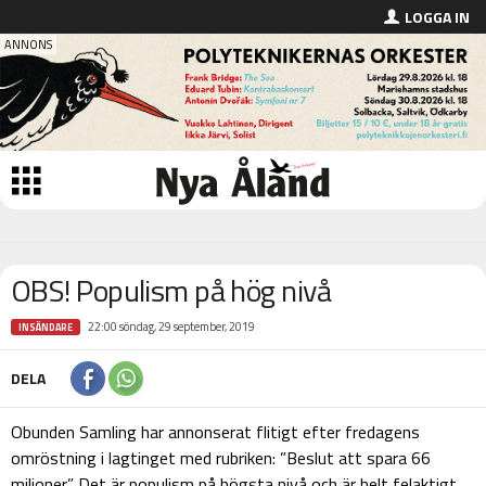
LOGGA IN
OBS! Populism på hög nivå
22:00 söndag, 29 september, 2019
INSÄNDARE
DELA
Obunden Samling har annonserat flitigt efter fredagens
omröstning i lagtinget med rubriken: ”Beslut att spara 66
miljoner”. Det är populism på högsta nivå och är helt felaktigt.