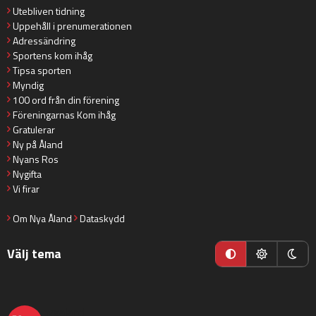
Utebliven tidning
Uppehåll i prenumerationen
Adressändring
Sportens kom ihåg
Tipsa sporten
Myndig
100 ord från din förening
Föreningarnas Kom ihåg
Gratulerar
Ny på Åland
Nyans Ros
Nygifta
Vi firar
Om Nya Åland
Dataskydd
Välj tema
nyaaland