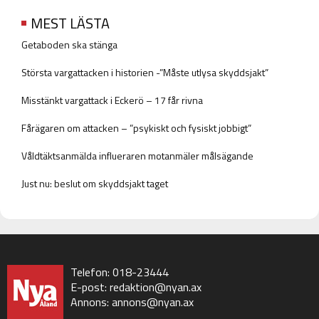
MEST LÄSTA
Getaboden ska stänga
Största vargattacken i historien -”Måste utlysa skyddsjakt”
Misstänkt vargattack i Eckerö – 17 får rivna
Fårägaren om attacken – ”psykiskt och fysiskt jobbigt”
Våldtäktsanmälda influeraren motanmäler målsägande
Just nu: beslut om skyddsjakt taget
Telefon: 018-23444
E-post:
redaktion@nyan.ax
Annons:
annons@nyan.ax