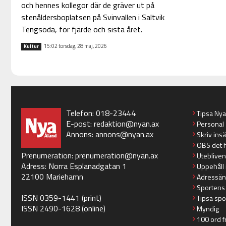
och hennes kollegor där de gräver ut på
stenåldersboplatsen på Svinvallen i Saltvik
Tengsöda, för fjärde och sista året.
15:02 torsdag, 28 maj, 2026
Kultur
Telefon: 018-23444
Tipsa Ny
E-post:
redaktion@nyan.ax
Personal
Annons:
annons@nyan.ax
Skriv ins
OBS det 
Prenumeration:
prenumeration@nyan.ax
Utebliven
Adress: Norra Esplanadgatan 1
Uppehåll 
22100 Mariehamn
Adressän
Sportens
ISSN 0359-1441 (print)
Tipsa spo
ISSN 2490-1628 (online)
Myndig
100 ord f