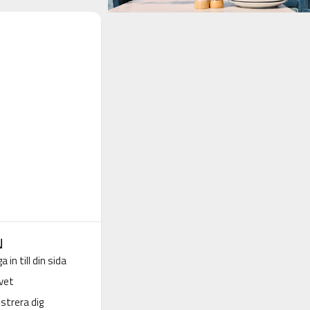
N
a in till din sida
vet
strera dig