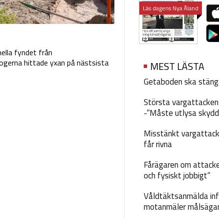
Läs dagens Nya Åland
ella fyndet från
logerna hittade yxan på nästsista
MEST LÄSTA
Getaboden ska stäng
Största vargattacken i
-”Måste utlysa skydd
Misstänkt vargattack
får rivna
Fårägaren om attacke
och fysiskt jobbigt”
Våldtäktsanmälda inf
motanmäler målsäga