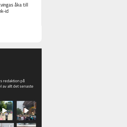
vingas åka till
nk-id
 redaktion på
l av allt det senaste