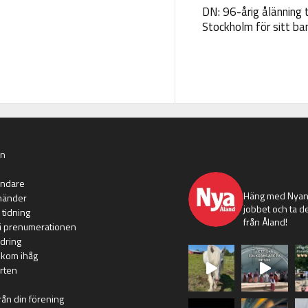
DN: 96-årig ålänning t
Stockholm för sitt ba
an
nyaaland
ändare
Häng med Nyans
händer
jobbet och ta de
 tidning
från Åland!
i prenumerationen
dring
 kom ihåg
rten
rån din förening