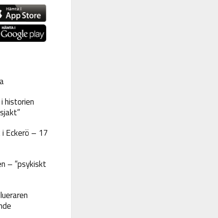
a
 historien
sjakt”
 i Eckerö – 17
n – ”psykiskt
lueraren
nde