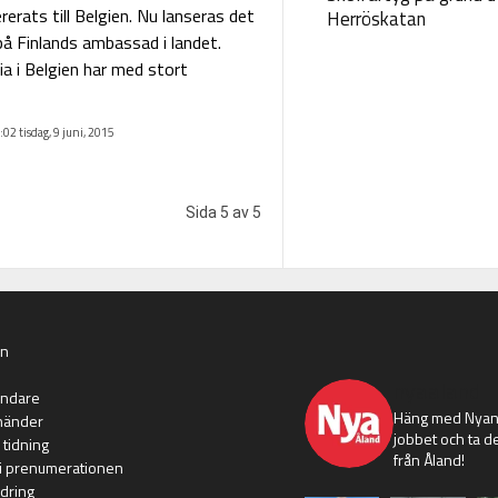
rerats till Belgien. Nu lanseras det
Herröskatan
 på Finlands ambassad i landet.
 i Belgien har med stort
:02 tisdag, 9 juni, 2015
Sida 5 av 5
an
nyaaland
ändare
Häng med Nyans
händer
jobbet och ta de
 tidning
från Åland!
i prenumerationen
dring