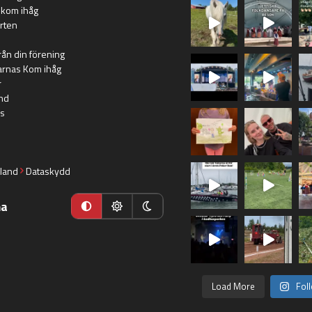
 kom ihåg
rten
rån din förening
arnas Kom ihåg
r
nd
s
land
Dataskydd
ma
Load More
Fol