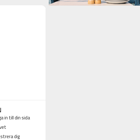
N
a in till din sida
vet
strera dig