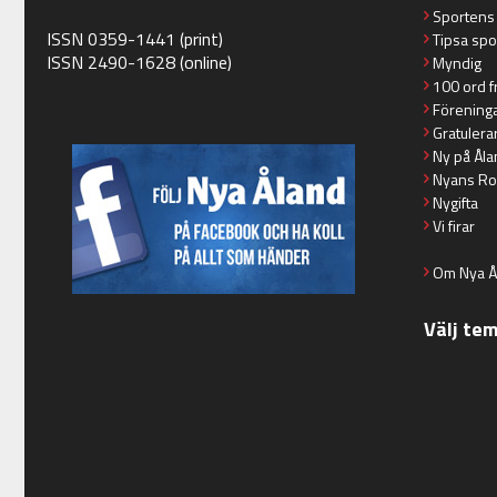
Sportens
ISSN 0359-1441 (print)
Tipsa spo
ISSN 2490-1628 (online)
Myndig
100 ord f
Förening
Gratulera
Ny på Åla
Nyans Ro
Nygifta
Vi firar
Om Nya Å
Välj te