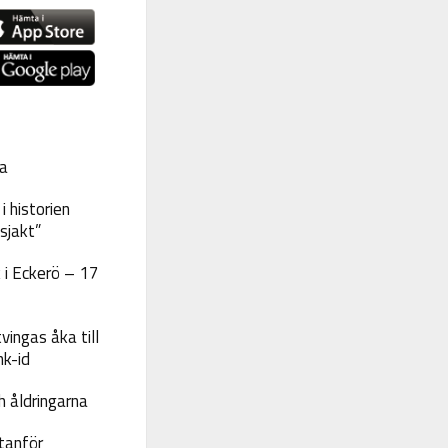
a
 historien
sjakt”
 i Eckerö – 17
vingas åka till
nk-id
 åldringarna
tanför