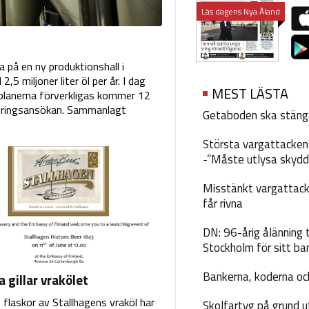
Läs dagens Nya Åland
 på en ny produktionshall i
,5 miljoner liter öl per år. I dag
MEST LÄSTA
m planerna förverkligas kommer 12
sieringsansökan. Sammanlagt
Getaboden ska stäng
Största vargattacken i
-”Måste utlysa skydd
Misstänkt vargattack
får rivna
DN: 96-årig ålänning t
Stockholm för sitt ba
Bankerna, koderna och
 gillar vrakölet
 flaskor av Stallhagens vraköl har
Skolfartyg på grund u