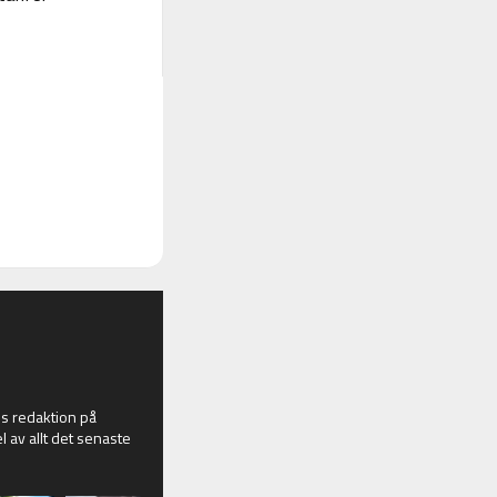
 redaktion på
l av allt det senaste