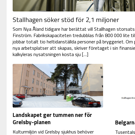
Stallhagen söker stöd för 2,1 miljoner
Som Nya Åland tidigare har berättat vill Stallhagen storsatsa
Finström. Fabrikskapaciteten tredubblas från 800 000 lite till 2
jobbar totalt tio heltidanställda personer på bryggeriet. O
nya arbetsplatser att skapas, skriver företaget i sin finan
kalkyleras nysatsningen kosta sju […]
Landskapet ger tummen ner för
Grelsby-planen
Belgarna
Kulturmiljön vid Grelsby sjukhus behöver
Tusentals