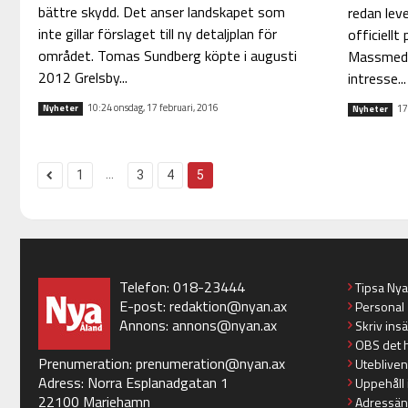
bättre skydd. Det anser landskapet som
redan leve
inte gillar förslaget till ny detaljplan för
officiellt
området. Tomas Sundberg köpte i augusti
Massmedia
2012 Grelsby...
intresse...
10:24 onsdag, 17 februari, 2016
Nyheter
17
Nyheter
...
1
3
4
5
Telefon: 018-23444
Tipsa Ny
E-post:
redaktion@nyan.ax
Personal
Annons:
annons@nyan.ax
Skriv ins
OBS det 
Prenumeration:
prenumeration@nyan.ax
Utebliven
Adress: Norra Esplanadgatan 1
Uppehåll 
22100 Mariehamn
Adressän