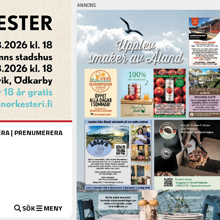
ERA
|
PRENUMERERA
SÖK
MENY