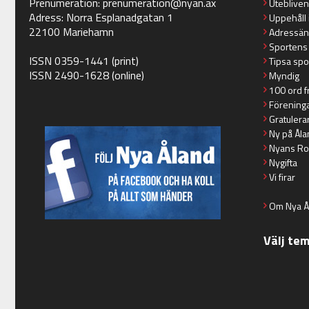
Prenumeration:
prenumeration@nyan.ax
Utebliven
Adress: Norra Esplanadgatan 1
Uppehåll 
22100 Mariehamn
Adressän
Sportens
ISSN 0359-1441 (print)
Tipsa spo
ISSN 2490-1628 (online)
Myndig
100 ord f
Förening
Gratulera
Ny på Åla
Nyans Ro
Nygifta
Vi firar
Om Nya Å
Välj te