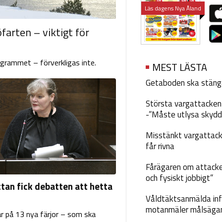
Läs dagens Nya Åland
farten – viktigt för
ogrammet – förverkligas inte.
MEST LÄSTA
Getaboden ska stäng
Största vargattacken i
-”Måste utlysa skydd
Misstänkt vargattack
får rivna
Fårägaren om attacke
och fysiskt jobbigt”
ttan fick debatten att hetta
Våldtäktsanmälda inf
motanmäler målsäga
r på 13 nya färjor – som ska