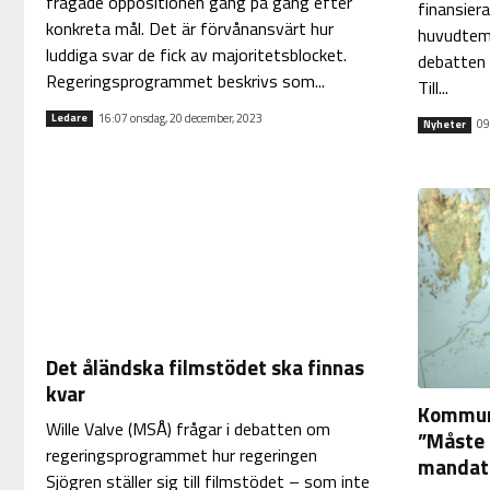
frågade oppositionen gång på gång efter
finansier
konkreta mål. Det är förvånansvärt hur
huvudtema
luddiga svar de fick av majoritetsblocket.
debatten 
Regeringsprogrammet beskrivs som...
Till...
16:07 onsdag, 20 december, 2023
Ledare
09
Nyheter
Det åländska filmstödet ska finnas
kvar
Kommune
Wille Valve (MSÅ) frågar i debatten om
”Måste 
regeringsprogrammet hur regeringen
mandat
Sjögren ställer sig till filmstödet – som inte