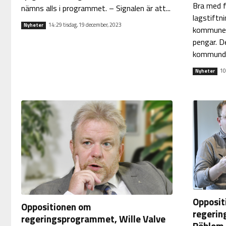
Bra med f
nämns alls i programmet. – Signalen är att...
lagstiftn
14:29 tisdag, 19 december, 2023
Nyheter
kommuner
pengar. D
kommundire
10
Nyheter
Opposit
Oppositionen om
regerin
regeringsprogrammet, Wille Valve
Röblom (