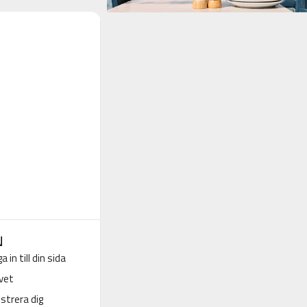
N
a in till din sida
vet
strera dig