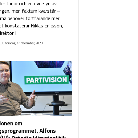
ler färjor och en översyn av
ingen, men faktum kvarstår –
na behöver fortfarande mer
et konstaterar Niklas Eriksson,
ktör i...
:30 torsdag, 14 december, 2023
ionen om
gsprogrammet, Alfons
HI): Ostadig klimatpolitik