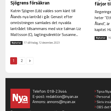
Sjögrens försäkran
färjor t
Katrin Sjögren (Lib) valdes som känt till
Regeringe
Ålands nya lantråd i går. Genast efter
heter ”Et
omröstningen samlades det nyvalda
Åland”, är
lantrådet tillsammans med vice talman Liz
kapitel. H
Mattsson (C), lagtingsdirektör Susanne...
16
Nyheter
17:48 tisdag, 12 december, 2023
Nyheter
1
2
Telefon: 018-23444
Tipsa Ny
E-post:
redaktion@nyan.ax
Personal
Annons:
annons@nyan.ax
Skriv ins
OBS det 