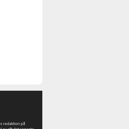
 redaktion på
l av allt det senaste