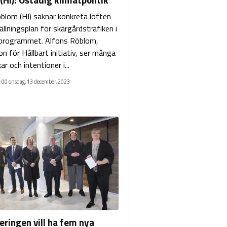
blom (HI) saknar konkreta löften
llningsplan för skärgårdstrafiken i
sprogrammet. Alfons Röblom,
n för Hållbart initiativ, ser många
r och intentioner i...
:00 onsdag, 13 december, 2023
eringen vill ha fem nya