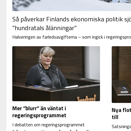
Så påverkar Finlands ekonomiska politik sjö
”hundratals ålänningar”
Halveringen av farledsavgifterna – som ingick i regeringspr
Mer ”blurr” än väntat i
Nya flo
regeringsprogrammet
till
I debatten om regeringsprogrammet
Satsninga