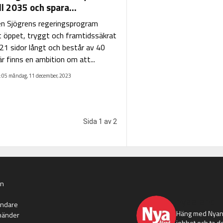
ill 2035 och spara...
n Sjögrens regeringsprogram
t öppet, tryggt och framtidssäkrat
 21 sidor långt och består av 40
är finns en ambition om att...
:05 måndag, 11 december, 2023
Sida 1 av 2
an
nyaaland
ändare
Häng med Nyans
händer
jobbet och ta de