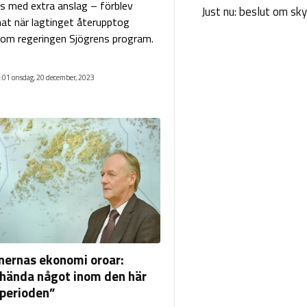
as med extra anslag – förblev
Just nu: beslut om sk
t när lagtinget återupptog
om regeringen Sjögrens program.
:01 onsdag, 20 december, 2023
rnas ekonomi oroar:
hända något inom den här
perioden”