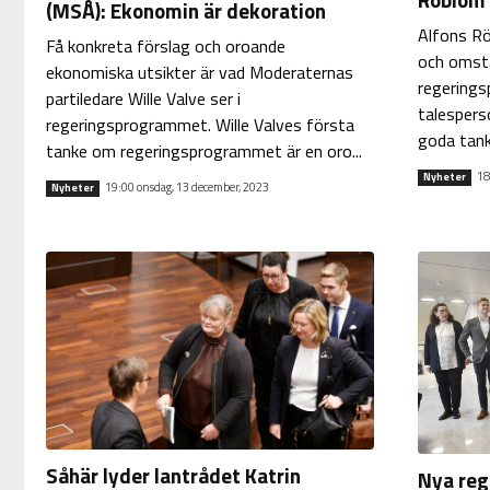
(MSÅ): Ekonomin är dekoration
Alfons Rö
Få konkreta förslag och oroande
och omstä
ekonomiska utsikter är vad Moderaternas
regering
partiledare Wille Valve ser i
talesperso
regeringsprogrammet. Wille Valves första
goda tanka
tanke om regeringsprogrammet är en oro...
18
Nyheter
19:00 onsdag, 13 december, 2023
Nyheter
Såhär lyder lantrådet Katrin
Nya reg