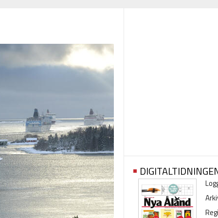
DIGITALTIDNINGE
Logg
Arki
Regi