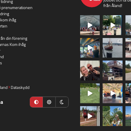
 tidning
från Åland!
i prenumerationen
dring
 kom ihåg
rten
rån din förening
arnas Kom ihåg
r
nd
s
land
Dataskydd
ma