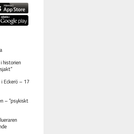
a
 historien
sjakt”
 i Eckerö – 17
n – ”psykiskt
lueraren
nde