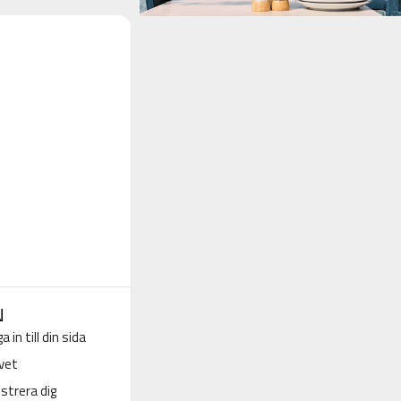
N
a in till din sida
vet
strera dig