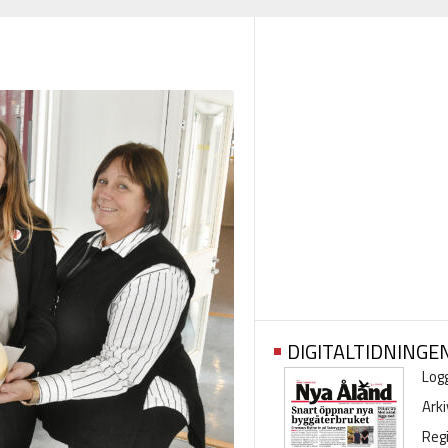
DIGITALTIDNINGE
Logg
Arki
Regi