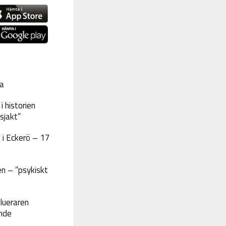
a
 historien
sjakt”
 i Eckerö – 17
n – ”psykiskt
lueraren
nde