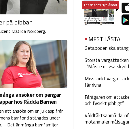
Läs dagens Nya Åland
ter på bibban
ducent Matilda Nordberg.
MEST LÄSTA
Getaboden ska stäng
Största vargattacken i
-”Måste utlysa skydd
Misstänkt vargattack
får rivna
många ansöker om pengar
Fårägaren om attacke
klappar hos Rädda Barnen
och fysiskt jobbigt”
en att ansöka om en julklapp från
Våldtäktsanmälda inf
rnens barnfond stängdes under
motanmäler målsäga
. – Det är många barnfamiljer