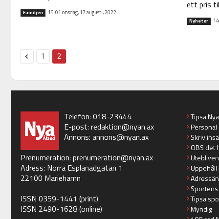
ett pris til
15:01 onsdag, 17 augusti, 2022
Familjen
14
Nyheter
1
2
Telefon: 018-23444
Tipsa Ny
E-post:
redaktion@nyan.ax
Personal
Annons:
annons@nyan.ax
Skriv ins
OBS det 
Prenumeration:
prenumeration@nyan.ax
Utebliven
Adress: Norra Esplanadgatan 1
Uppehåll 
22100 Mariehamn
Adressän
Sportens
ISSN 0359-1441 (print)
Tipsa spo
ISSN 2490-1628 (online)
Myndig