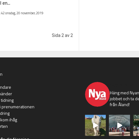
l en...
:42 onsdag, 20 november, 2019
Sida 2 av 2
an
nyaaland
ändare
Häng med Nyans
händer
jobbet och ta de
 tidning
från Åland!
i prenumerationen
dring
 kom ihåg
rten