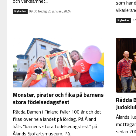
och verksamhet...
som har d
vikarierand
09:00 fredag, 26 januari, 2024
Nyheter
22
Nyheter
Monster, pirater och fika på barnens
Rädda B
stora födelsedagsfest
Judoklu
Rädda Barnen i Finland fyller 100 år och det
Ålands Ju
firas över hela landet på lördag. På Åland
mottagare
hålls ”barnens stora födelsedagsfest” på
sedan 200
Ålands Sjöfartsmuseum. På...