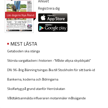
Arkivet
Registrera dig
Läs dagens Nya Åland
MEST LÄSTA
Getaboden ska stänga
Största vargattacken i historien -”Måste utlysa skyddsjakt”
DN: 96-årig ålänning tvingas åka till Stockholm för sitt bank-id
Bankerna, koderna och åldringarna
Skolfartyg på grund utanför Herröskatan
Våldtäktsanmälda influeraren motanmäler målsägande