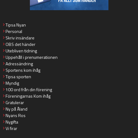
Tipsa Nyan
Personal
Skriv insändare
OBS det händer
Utebliven tidning
Uppehåll i prenumerationen
Adressändring
Sportens kom ihåg
Tipsa sporten
Myndig
100 ord från din förening
Föreningarnas Kom ihåg
Gratulerar
Ny på Åland
Nyans Ros
Nygifta
Vi firar