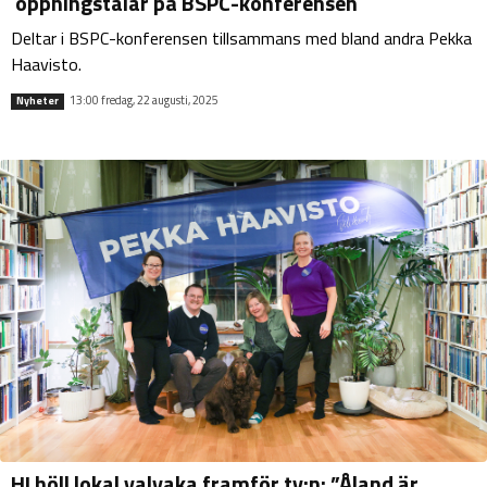
öppningstalar på BSPC-konferensen
Deltar i BSPC-konferensen tillsammans med bland andra Pekka
Haavisto.
13:00 fredag, 22 augusti, 2025
Nyheter
HI höll lokal valvaka framför tv:n: ”Åland är