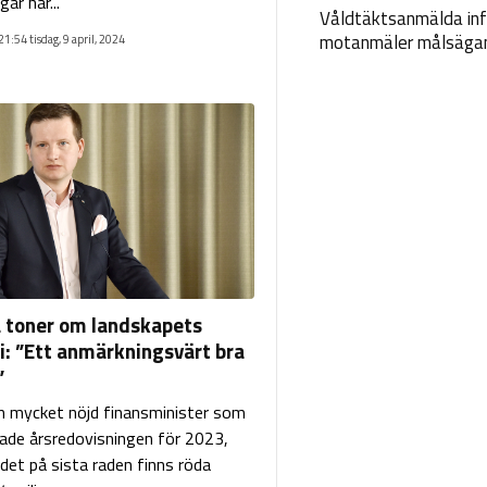
gar har...
Våldtäktsanmälda inf
motanmäler målsäga
21:54 tisdag, 9 april, 2024
a toner om landskapets
: ”Ett anmärkningsvärt bra
”
n mycket nöjd finansminister som
ade årsredovisningen för 2023,
 det på sista raden finns röda