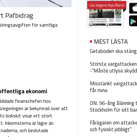
Läs dagens Nya Åland
rt Pafbidrag
föringsavgiften för samtliga
MEST LÄSTA
Getaboden ska stäng
Största vargattacken i
-”Måste utlysa skydd
Misstänkt vargattack
får rivna
offentliga ekonomi
bildade finanschefen hos
DN: 96-årig ålänning t
regeringen är bekymrad över att
Stockholm för sitt ba
ts bokslut visar ett stort
Fårägaren om attacke
t. Inkomsterna är lägre än
och fysiskt jobbigt”
tnaderna, och beslutade