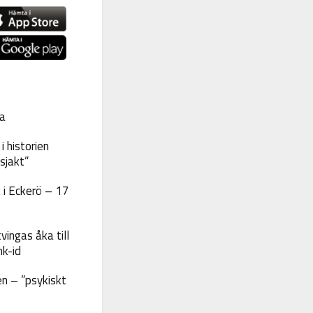
a
 historien
sjakt”
 i Eckerö – 17
vingas åka till
nk-id
n – ”psykiskt