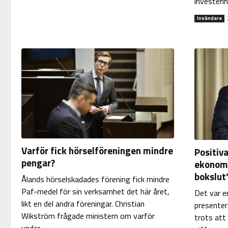
investerin
Insändare
Varför fick hörselföreningen mindre
Positiv
pengar?
ekonomi
bokslut
Ålands hörselskadades förening fick mindre
Paf-medel för sin verksamhet det här året,
Det var e
likt en del andra föreningar. Christian
presenter
Wikström frågade ministern om varför
trots att
under...