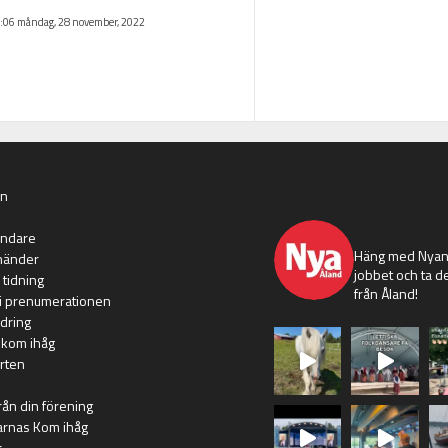
:06 måndag, 28 november, 2022
an
nyaaland
ändare
Häng med Nyans
händer
jobbet och ta de
 tidning
från Åland!
i prenumerationen
dring
 kom ihåg
rten
rån din förening
arnas Kom ihåg
r