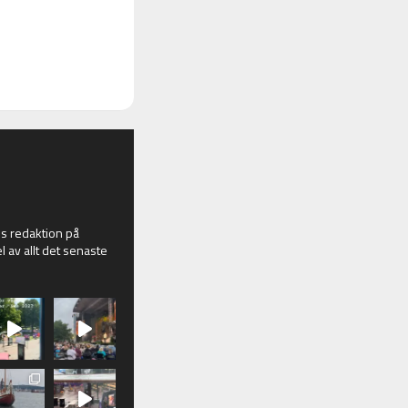
 redaktion på
l av allt det senaste