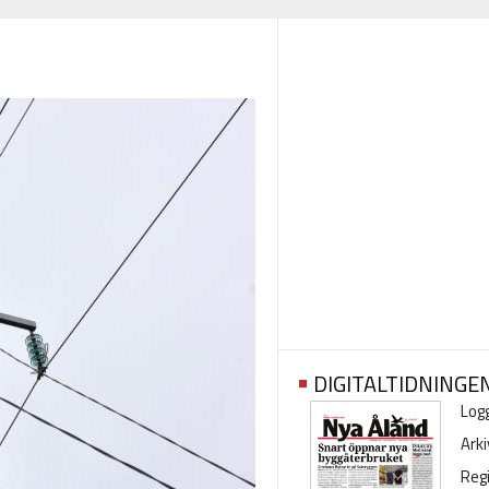
DIGITALTIDNINGE
Logg
Arki
Regi