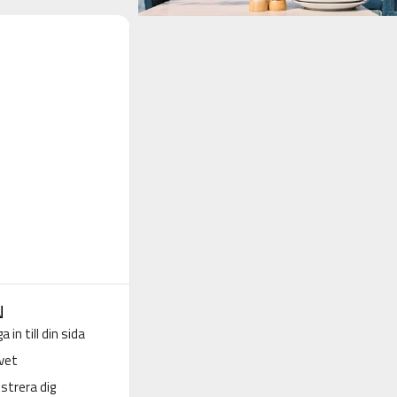
N
a in till din sida
vet
strera dig