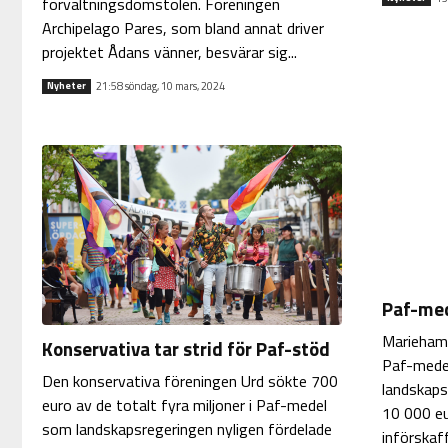
förvaltningsdomstolen. Föreningen
Archipelago Pares, som bland annat driver
projektet Ådans vänner, besvärar sig...
21:58 söndag, 10 mars, 2024
Nyheter
Paf-mede
Marieham
Konservativa tar strid för Paf-stöd
Paf-medel
Den konservativa föreningen Urd sökte 700
landskaps
euro av de totalt fyra miljoner i Paf-medel
10 000 eu
som landskapsregeringen nyligen fördelade
införskaf