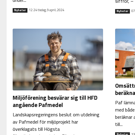
siffror, – 
12:24 tisdag, 9 april, 2024
Nyheter
07
Nyheter
Omsättn
beräknas
Miljöförening besvärar sig till HFD
Paf lämna
angående Pafmedel
med både 
Landskapsregeringens beslut om utdelning
beräknar a
av Pafmedel för miljöprojekt har
till...
överklagats till Högsta
13
Nyheter