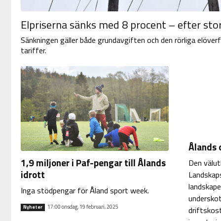
Elpriserna sänks med 8 procent – efter sto
Sänkningen gäller både grundavgiften och den rörliga elöver
tariffer.
Ålands 
1,9 miljoner i Paf-pengar till Ålands
Den välut
idrott
Landskaps
landskape
Inga stödpengar för Åland sport week.
underskot
17:00 onsdag, 19 februari, 2025
Nyheter
driftskos