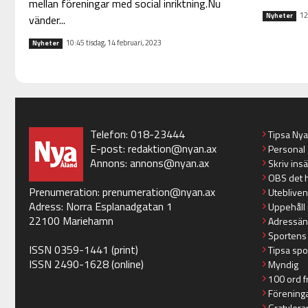
mellan föreningar med social inriktning.Nu
12
Nyheter
vänder...
10:45 tisdag, 14 februari, 2023
Nyheter
Telefon: 018-23444
Tipsa Ny
E-post:
redaktion@nyan.ax
Personal
Annons:
annons@nyan.ax
Skriv ins
OBS det 
Prenumeration:
prenumeration@nyan.ax
Utebliven
Adress: Norra Esplanadgatan 1
Uppehåll 
22100 Mariehamn
Adressän
Sportens
ISSN 0359-1441 (print)
Tipsa spo
ISSN 2490-1628 (online)
Myndig
100 ord f
Förening
Gratulera