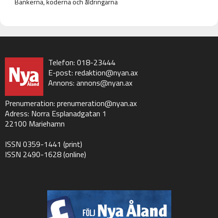
Bankerna, koderna och åldringarna
Telefon: 018-23444
E-post:
redaktion@nyan.ax
Annons:
annons@nyan.ax
Prenumeration:
prenumeration@nyan.ax
Adress: Norra Esplanadgatan 1
22100 Mariehamn
ISSN 0359-1441 (print)
ISSN 2490-1628 (online)