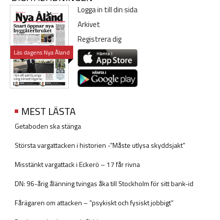
Logga in till din sida
Arkivet
Registrera dig
Läs dagens Nya Åland
MEST LÄSTA
Getaboden ska stänga
Största vargattacken i historien -”Måste utlysa skyddsjakt”
Misstänkt vargattack i Eckerö – 17 får rivna
DN: 96-årig ålänning tvingas åka till Stockholm för sitt bank-id
Fårägaren om attacken – ”psykiskt och fysiskt jobbigt”