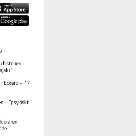
a
 historien
sjakt”
 i Eckerö – 17
n – ”psykiskt
lueraren
nde