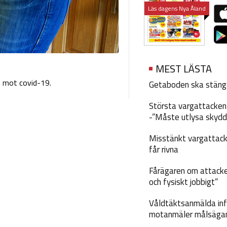
Läs dagens Nya Åland
MEST LÄSTA
s mot covid-19.
Getaboden ska stäng
Största vargattacken i
-”Måste utlysa skydd
Misstänkt vargattack
får rivna
Fårägaren om attacke
och fysiskt jobbigt”
Våldtäktsanmälda inf
motanmäler målsäga