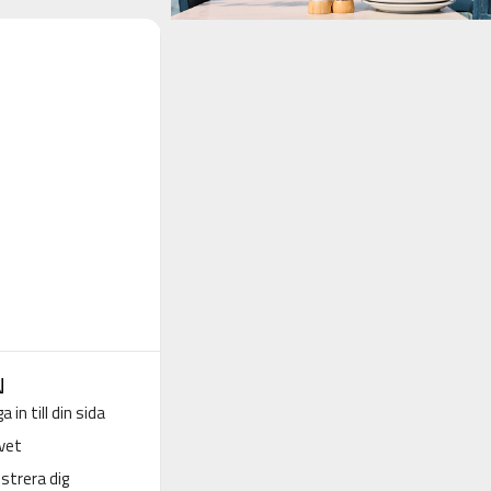
N
a in till din sida
vet
strera dig