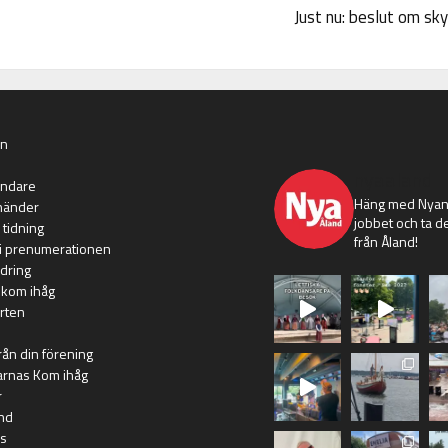
Just nu: beslut om sk
an
nyaaland
ändare
Häng med Nyans
händer
jobbet och ta de
 tidning
från Åland!
i prenumerationen
dring
 kom ihåg
rten
rån din förening
arnas Kom ihåg
r
nd
s