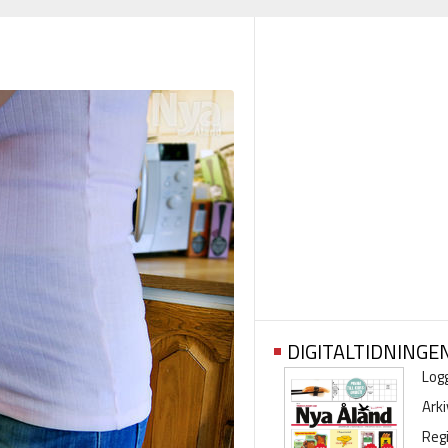
DIGITALTIDNINGE
Logg
Arki
Regi