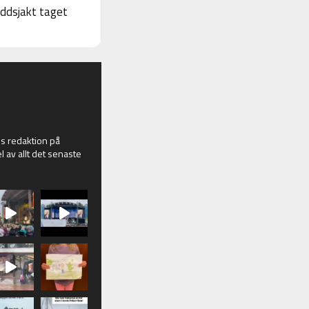
yddsjakt taget
 redaktion på
l av allt det senaste