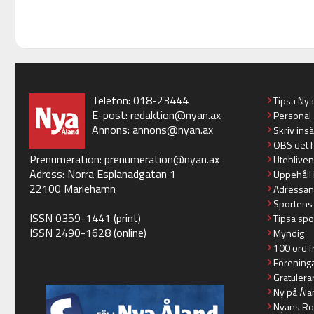
Telefon: 018-23444
Tipsa Ny
E-post:
redaktion@nyan.ax
Personal
Annons:
annons@nyan.ax
Skriv ins
OBS det 
Prenumeration:
prenumeration@nyan.ax
Utebliven
Adress: Norra Esplanadgatan 1
Uppehåll 
22100 Mariehamn
Adressän
Sportens
ISSN 0359-1441 (print)
Tipsa spo
ISSN 2490-1628 (online)
Myndig
100 ord f
Förening
Gratulera
Ny på Åla
Nyans Ro