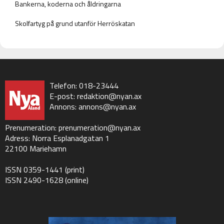
Bankerna, koderna och åldringarna
Skolfartyg på grund utanför Herröskatan
Telefon: 018-23444
E-post:
redaktion@nyan.ax
Annons:
annons@nyan.ax
Prenumeration:
prenumeration@nyan.ax
Adress: Norra Esplanadgatan 1
22100 Mariehamn
ISSN 0359-1441 (print)
ISSN 2490-1628 (online)