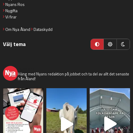
Nyans Ros
Nygifta
Vi firar
Om Nya Åland
Dataskydd
Välj tema
nyaaland
Häng med Nyans redaktion på jobbet och ta del av allt det senaste
från Åland!