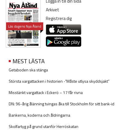
Logga in till din sida
Arkivet
Registrera dig
Läs dagens Nya Åland
MEST LÄSTA
Getaboden ska stänga
Största vargattacken i historien -”Måste utlysa skyddsjakt”
Misstänkt vargattack i Eckerö – 17 får rivna
DN: 96-årig ålänning tvingas åka till Stockholm för sitt bank-id
Bankerna, koderna och åldringarna
Skolfartyg på grund utanför Herröskatan