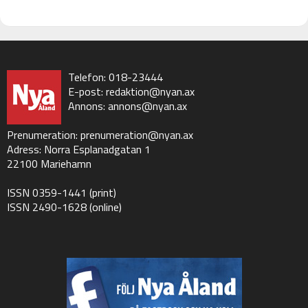
Telefon: 018-23444
E-post:
redaktion@nyan.ax
Annons:
annons@nyan.ax
Prenumeration:
prenumeration@nyan.ax
Adress: Norra Esplanadgatan 1
22100 Mariehamn
ISSN 0359-1441 (print)
ISSN 2490-1628 (online)