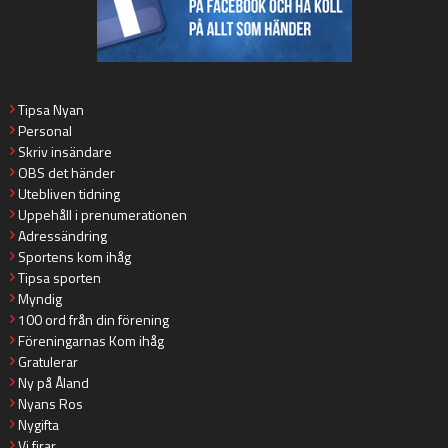
Tipsa Nyan
Personal
Skriv insändare
OBS det händer
Utebliven tidning
Uppehåll i prenumerationen
Adressändring
Sportens kom ihåg
Tipsa sporten
Myndig
100 ord från din förening
Föreningarnas Kom ihåg
Gratulerar
Ny på Åland
Nyans Ros
Nygifta
Vi firar