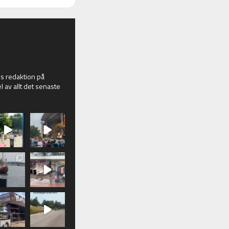
 redaktion på
l av allt det senaste