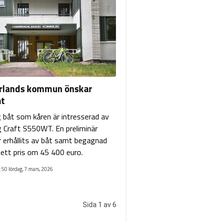
lands kommun önskar
t
g båt som kåren är intresserad av
g Craft S550WT. En preliminär
r erhållits av båt samt begagnad
l ett pris om 45 400 euro.
:50 lördag, 7 mars, 2026
Sida 1 av 6