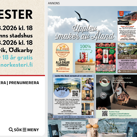
ERA
|
PRENUMERERA
SÖK
MENY