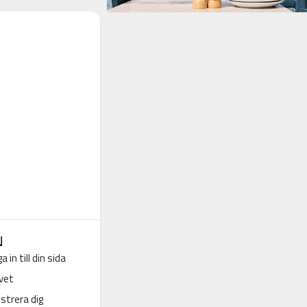
N
a in till din sida
vet
strera dig