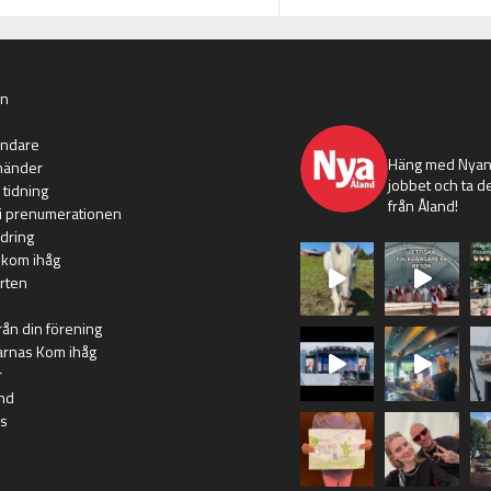
an
nyaaland
ändare
Häng med Nyans
händer
jobbet och ta de
 tidning
från Åland!
i prenumerationen
dring
 kom ihåg
rten
rån din förening
arnas Kom ihåg
r
nd
s