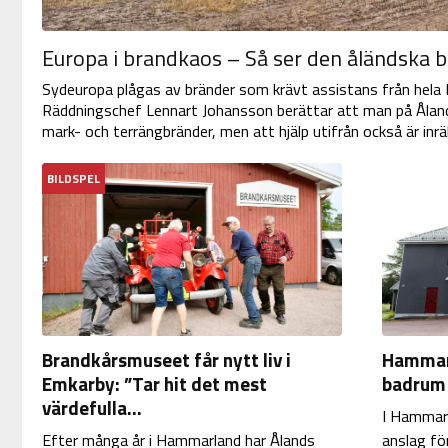
Europa i brandkaos – Så ser den åländska 
Sydeuropa plågas av bränder som krävt assistans från hela 
Räddningschef Lennart Johansson berättar att man på Åland
mark- och terrängbränder, men att hjälp utifrån också är inrä
BILDSPEL
Brandkårsmuseet får nytt liv i
Hammarl
Emkarby: ”Tar hit det mest
badrum
värdefulla...
I Hammarl
Efter många år i Hammarland har Ålands
anslag fö