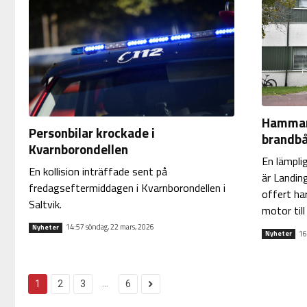
Hammar
Personbilar krockade i
brandbå
Kvarnborondellen
En lämpli
En kollision inträffade sent på
är Landin
fredagseftermiddagen i Kvarnborondellen i
offert ha
Saltvik.
motor til
14:57 söndag, 22 mars, 2026
Nyheter
16
Nyheter
...
1
2
3
6