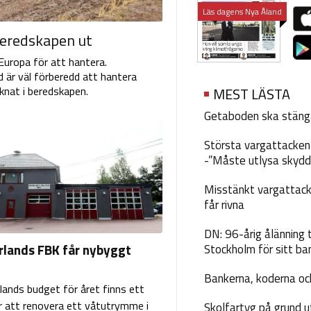
Läs dagens Nya Åland
beredskapen ut
Europa för att hantera.
 är väl förberedd att hantera
knat i beredskapen.
MEST LÄSTA
Getaboden ska stäng
Största vargattacken i
-”Måste utlysa skydd
Misstänkt vargattack
får rivna
DN: 96-årig ålänning t
ands FBK får nybyggt
Stockholm för sitt ba
Bankerna, koderna och
ands budget för året finns ett
r att renovera ett våtutrymme i
Skolfartyg på grund u