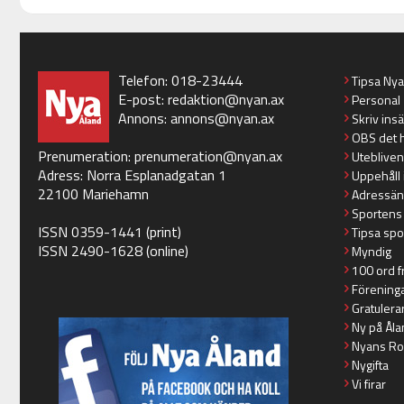
Telefon: 018-23444
Tipsa Ny
E-post:
redaktion@nyan.ax
Personal
Annons:
annons@nyan.ax
Skriv ins
OBS det 
Prenumeration:
prenumeration@nyan.ax
Utebliven
Adress: Norra Esplanadgatan 1
Uppehåll 
22100 Mariehamn
Adressän
Sportens
ISSN 0359-1441 (print)
Tipsa spo
ISSN 2490-1628 (online)
Myndig
100 ord f
Förening
Gratulera
Ny på Åla
Nyans Ro
Nygifta
Vi firar