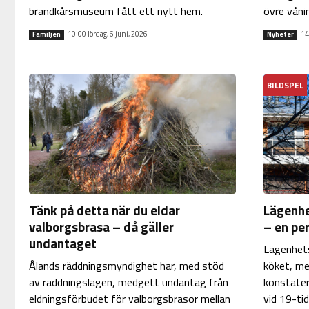
brandkårsmuseum fått ett nytt hem.
övre våni
10:00 lördag, 6 juni, 2026
14
Familjen
Nyheter
BILDSPEL
Tänk på detta när du eldar
Lägenhe
valborgsbrasa – då gäller
– en per
undantaget
Lägenhets
Ålands räddningsmyndighet har, med stöd
köket, me
av räddningslagen, medgett undantag från
konstater
eldningsförbudet för valborgsbrasor mellan
vid 19-ti