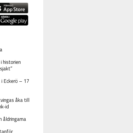
a
 historien
sjakt”
 i Eckerö – 17
vingas åka till
nk-id
 åldringarna
tanför