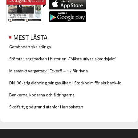
Läs dagens Nya Åland
MEST LÄSTA
Getaboden ska stänga
Största vargattacken i historien -”Måste utlysa skyddsjakt”
Misstänkt vargattack i Eckerö – 17 får rivna
DN: 96-årig ålänning tvingas åka till Stockholm för sitt bank-id
Bankerna, koderna och åldringarna
Skolfartyg på grund utanför Herröskatan