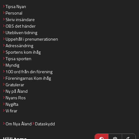
Tipsa Nyan
Personal
Skriv insändare
OBS det händer
Utebliven tidning
Uppehåll i prenumerationen
Adressändring
Sportens kom ihåg
Tipsa sporten
Myndig
100 ord från din förening
Föreningarnas Kom ihåg
Gratulerar
Ny på Åland
Nyans Ros
Nygifta
Vi firar
Om Nya Åland
Dataskydd