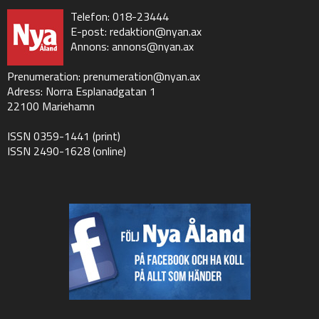
Telefon: 018-23444
E-post:
redaktion@nyan.ax
Annons:
annons@nyan.ax
Prenumeration:
prenumeration@nyan.ax
Adress: Norra Esplanadgatan 1
22100 Mariehamn
ISSN 0359-1441 (print)
ISSN 2490-1628 (online)