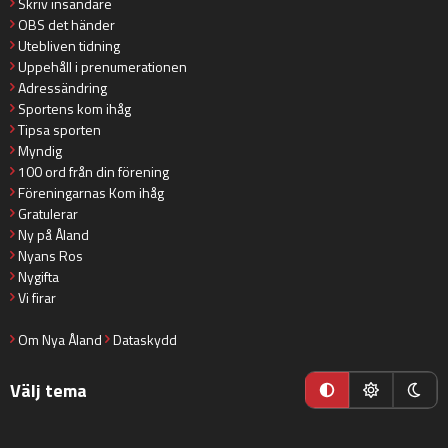
Skriv insändare
OBS det händer
Utebliven tidning
Uppehåll i prenumerationen
Adressändring
Sportens kom ihåg
Tipsa sporten
Myndig
100 ord från din förening
Föreningarnas Kom ihåg
Gratulerar
Ny på Åland
Nyans Ros
Nygifta
Vi firar
Om Nya Åland
Dataskydd
Välj tema