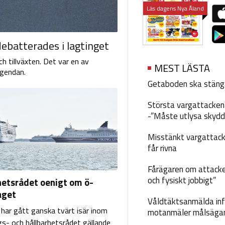
Läs dagens Nya Åland
ebatterades i lagtinget
h tillväxten. Det var en av
MEST LÄSTA
agendan.
Getaboden ska stäng
Största vargattacken i
-”Måste utlysa skydd
Misstänkt vargattack
får rivna
Fårägaren om attacke
och fysiskt jobbigt”
hetsrådet oenigt om ö-
aget
Våldtäktsanmälda inf
 har gått ganska tvärt isär inom
motanmäler målsäga
gs- och hållbarhetsrådet gällande