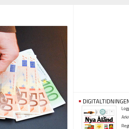
DIGITALTIDNINGE
Logg
Arki
Regi