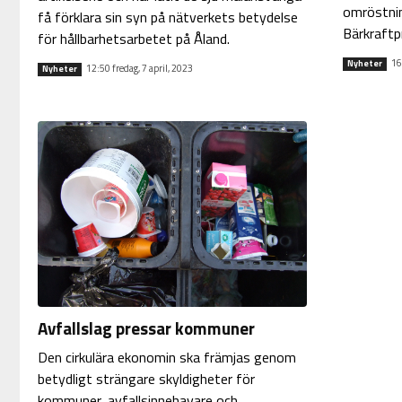
omröstning
få förklara sin syn på nätverkets betydelse
Bärkraftpr
för hållbarhetsarbetet på Åland.
16
Nyheter
12:50 fredag, 7 april, 2023
Nyheter
Avfallslag pressar kommuner
Den cirkulära ekonomin ska främjas genom
betydligt strängare skyldigheter för
kommuner, avfallsinnehavare och