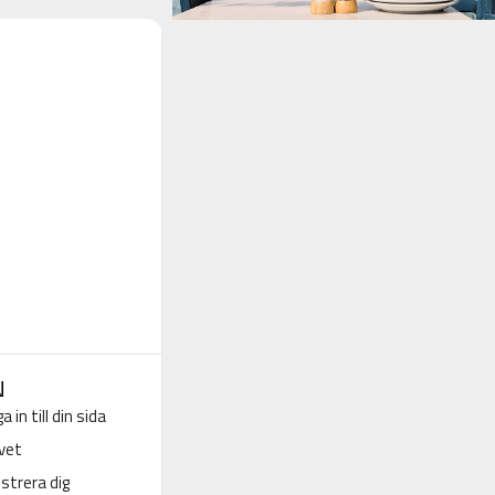
N
a in till din sida
vet
strera dig