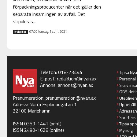
förpackningsproducenter när det gäller den
separata insamlingen av avfall. Det
stipuleras...
07:00 torsdag, 1 april, 2021
Nyheter
Telefon: 018-23444
Tipsa Ny
E-post:
redaktion@nyan.ax
Personal
Annons:
annons@nyan.ax
Skriv ins
OBS det 
Prenumeration:
prenumeration@nyan.ax
Utebliven
Adress: Norra Esplanadgatan 1
Uppehåll 
22100 Mariehamn
Adressän
Sportens
ISSN 0359-1441 (print)
Tipsa spo
ISSN 2490-1628 (online)
Myndig
100 ord f