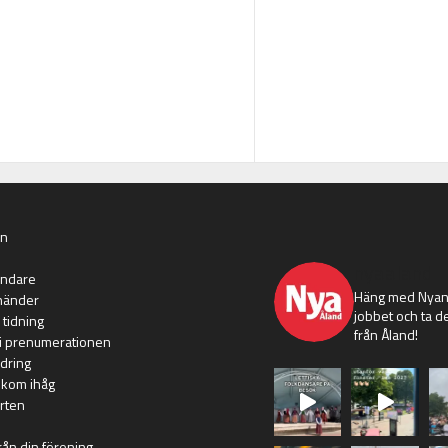
an
nyaaland
ändare
Häng med Nyans
händer
jobbet och ta de
 tidning
från Åland!
i prenumerationen
dring
 kom ihåg
rten
rån din förening