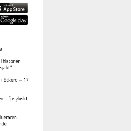
a
 historien
sjakt”
 i Eckerö – 17
n – ”psykiskt
lueraren
nde