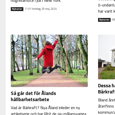
högnivåmöte i juli i New York.
ö-undanta
11:01 torsdag, 30 maj, 2024
Nyheter
har varit k
08
Nyheter
Dessa ha
Bärkraf
Så går det för Ålands
hållbarhetsarbete
Bland åre
återfinns
Vad är Bärkraft? Nya Åland inleder en ny
kommun.Vi
artikelserie och har låtit de sju målansvariga