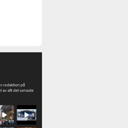
 redaktion på
l av allt det senaste