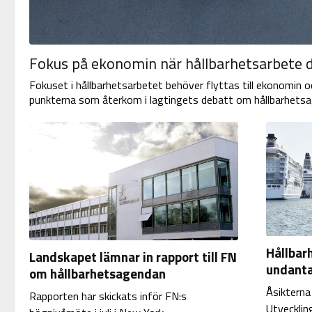
Fokus på ekonomin när hållbarhetsarbete d
Fokuset i hållbarhetsarbetet behöver flyttas till ekonomin oc
punkterna som återkom i lagtingets debatt om hållbarhets
Hållbar
Landskapet lämnar in rapport till FN
undant
om hållbarhetsagendan
Åsikterna
Rapporten har skickats inför FN:s
Utvecklin