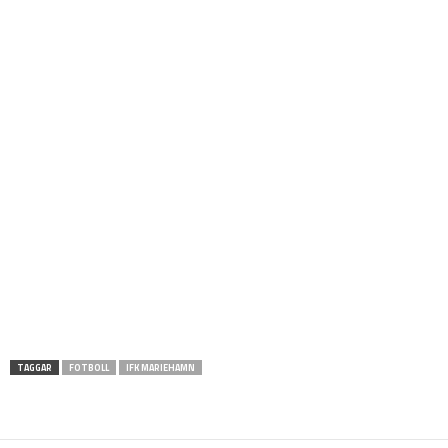
TAGGAR
FOTBOLL
IFK MARIEHAMN