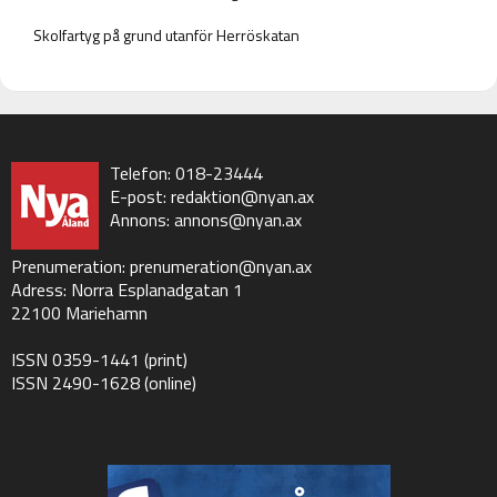
Skolfartyg på grund utanför Herröskatan
Telefon: 018-23444
E-post:
redaktion@nyan.ax
Annons:
annons@nyan.ax
Prenumeration:
prenumeration@nyan.ax
Adress: Norra Esplanadgatan 1
22100 Mariehamn
ISSN 0359-1441 (print)
ISSN 2490-1628 (online)