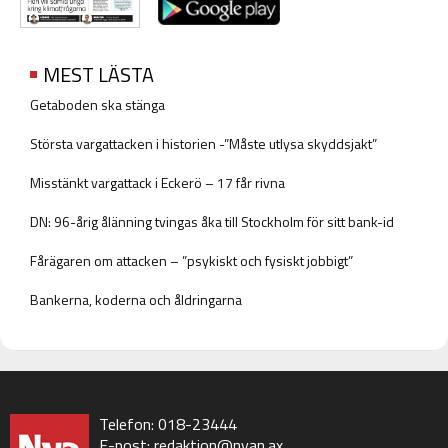
MEST LÄSTA
Getaboden ska stänga
Största vargattacken i historien -”Måste utlysa skyddsjakt”
Misstänkt vargattack i Eckerö – 17 får rivna
DN: 96-årig ålänning tvingas åka till Stockholm för sitt bank-id
Fårägaren om attacken – ”psykiskt och fysiskt jobbigt”
Bankerna, koderna och åldringarna
Telefon: 018-23444
E-post:
redaktion@nyan.ax