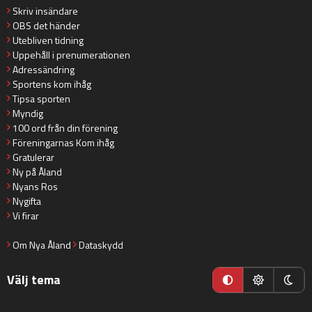
Skriv insändare
OBS det händer
Utebliven tidning
Uppehåll i prenumerationen
Adressändring
Sportens kom ihåg
Tipsa sporten
Myndig
100 ord från din förening
Föreningarnas Kom ihåg
Gratulerar
Ny på Åland
Nyans Ros
Nygifta
Vi firar
Om Nya Åland
Dataskydd
Välj tema