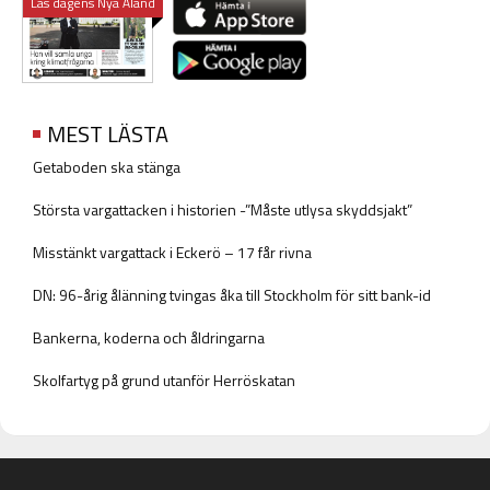
Läs dagens Nya Åland
MEST LÄSTA
Getaboden ska stänga
Största vargattacken i historien -”Måste utlysa skyddsjakt”
Misstänkt vargattack i Eckerö – 17 får rivna
DN: 96-årig ålänning tvingas åka till Stockholm för sitt bank-id
Bankerna, koderna och åldringarna
Skolfartyg på grund utanför Herröskatan