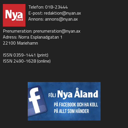
Telefon: 018-23444
E-post:
redaktion@nyan.ax
Annons:
annons@nyan.ax
Prenumeration:
prenumeration@nyan.ax
Adress: Norra Esplanadgatan 1
22100 Mariehamn
ISSN 0359-1441 (print)
ISSN 2490-1628 (online)