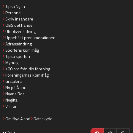
Tipsa Nyan
Personal
Skriv insändare
OBS det händer
Utebliven tidning
Uppehåll i prenumerationen
Adressändring
Sportens kom ihåg
Tipsa sporten
Myndig
100 ord från din förening
Föreningarnas Kom ihåg
Gratulerar
Ny på Åland
Nyans Ros
Nygifta
Vi firar
Om Nya Åland
Dataskydd