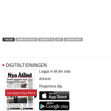
TAGGAR
EMMA PUSSINEN
GYMNASTIK
MGF
YLVA WATKINS
DIGITALTIDNINGEN
Logga in till din sida
Arkivet
Registrera dig
Läs dagens Nya Åland