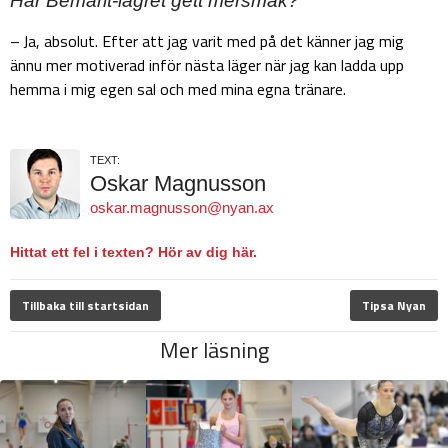
Har Bemarit-lägret gett mersmak?
– Ja, absolut. Efter att jag varit med på det känner jag mig
ännu mer motiverad inför nästa läger när jag kan ladda upp
hemma i mig egen sal och med mina egna tränare.
TEXT:
Oskar Magnusson
oskar.magnusson@nyan.ax
Hittat ett fel i texten? Hör av dig här.
Tillbaka till startsidan
Tipsa Nyan
Mer läsning