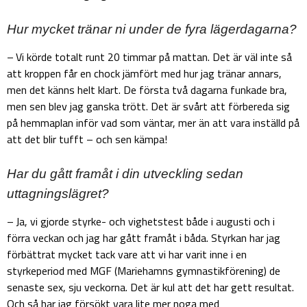
Hur mycket tränar ni under de fyra lägerdagarna?
– Vi körde totalt runt 20 timmar på mattan. Det är väl inte så
att kroppen får en chock jämfört med hur jag tränar annars,
men det känns helt klart. De första två dagarna funkade bra,
men sen blev jag ganska trött. Det är svårt att förbereda sig
på hemmaplan inför vad som väntar, mer än att vara inställd på
att det blir tufft – och sen kämpa!
Har du gått framåt i din utveckling sedan
uttagningslägret?
– Ja, vi gjorde styrke- och vighetstest både i augusti och i
förra veckan och jag har gått framåt i båda. Styrkan har jag
förbättrat mycket tack vare att vi har varit inne i en
styrkeperiod med MGF (Mariehamns gymnastikförening) de
senaste sex, sju veckorna. Det är kul att det har gett resultat.
Och så har jag försökt vara lite mer noga med