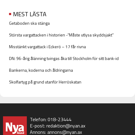
MEST LÄSTA
Getaboden ska stänga
Största vargattacken i historien -”Måste utlysa skyddsjakt”
Misstänkt vargattack i Eckerö – 17 får rivna
DN: 96-årig ålänning tvingas åka till Stockholm för sitt bank-id
Bankerna, koderna och åldringarna
Skolfartyg på grund utanför Herröskatan
Telefon: 018-23444
E-post:
redaktion@nyan.ax
Annons:
annons@nyan.ax