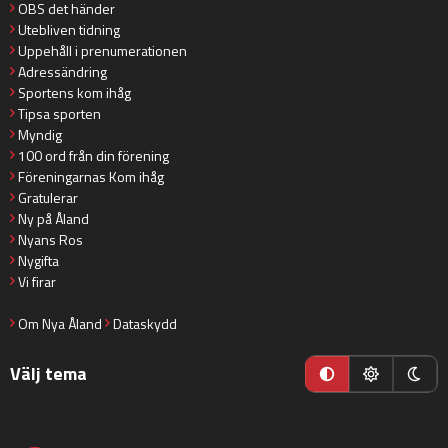
OBS det händer
Utebliven tidning
Uppehåll i prenumerationen
Adressändring
Sportens kom ihåg
Tipsa sporten
Myndig
100 ord från din förening
Föreningarnas Kom ihåg
Gratulerar
Ny på Åland
Nyans Ros
Nygifta
Vi firar
Om Nya Åland
Dataskydd
Välj tema