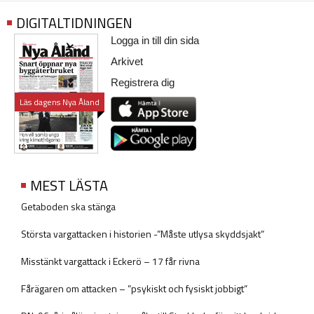
DIGITALTIDNINGEN
Logga in till din sida
Arkivet
Registrera dig
Läs dagens Nya Åland
MEST LÄSTA
Getaboden ska stänga
Största vargattacken i historien -”Måste utlysa skyddsjakt”
Misstänkt vargattack i Eckerö – 17 får rivna
Fårägaren om attacken – ”psykiskt och fysiskt jobbigt”