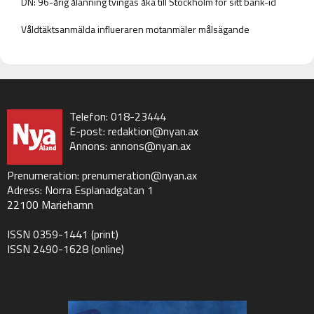
DN: 96-årig ålänning tvingas åka till Stockholm för sitt bank-id
Våldtäktsanmälda influeraren motanmäler målsägande
Telefon: 018-23444
E-post:
redaktion@nyan.ax
Annons:
annons@nyan.ax
Prenumeration:
prenumeration@nyan.ax
Adress: Norra Esplanadgatan 1
22100 Mariehamn
ISSN 0359-1441 (print)
ISSN 2490-1628 (online)