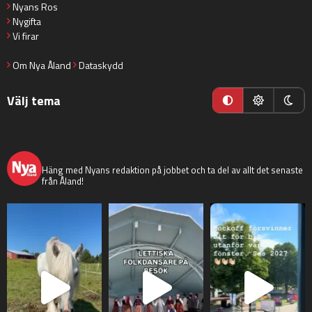
Nyans Ros
Nygifta
Vi firar
Om Nya Åland
Dataskydd
Välj tema
nyaaland
Häng med Nyans redaktion på jobbet och ta del av allt det senaste
från Åland!