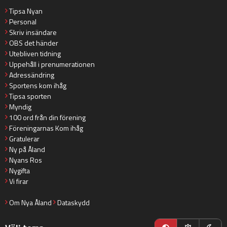
Tipsa Nyan
Personal
Skriv insändare
OBS det händer
Utebliven tidning
Uppehåll i prenumerationen
Adressändring
Sportens kom ihåg
Tipsa sporten
Myndig
100 ord från din förening
Föreningarnas Kom ihåg
Gratulerar
Ny på Åland
Nyans Ros
Nygifta
Vi firar
Om Nya Åland
Dataskydd