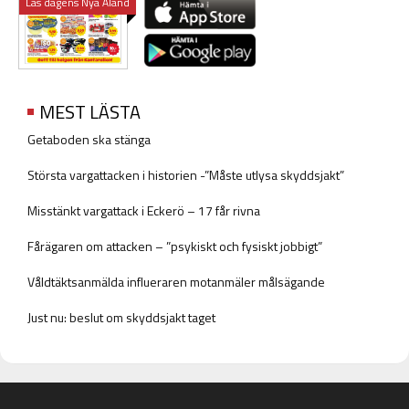
Läs dagens Nya Åland
MEST LÄSTA
Getaboden ska stänga
Största vargattacken i historien -”Måste utlysa skyddsjakt”
Misstänkt vargattack i Eckerö – 17 får rivna
Fårägaren om attacken – ”psykiskt och fysiskt jobbigt”
Våldtäktsanmälda influeraren motanmäler målsägande
Just nu: beslut om skyddsjakt taget