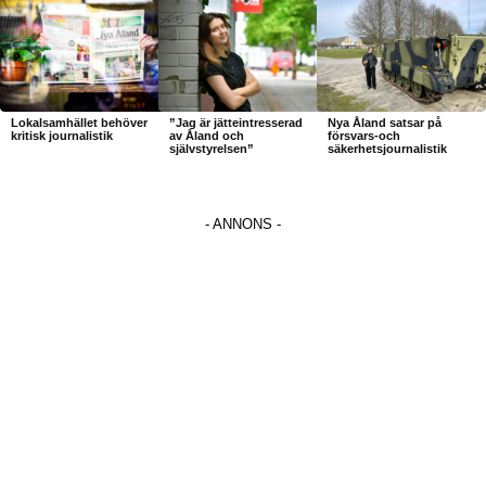
Lokalsamhället behöver
”Jag är jätteintresserad
Nya Åland satsar på
kritisk journalistik
av Åland och
försvars-och
självstyrelsen”
säkerhetsjournalistik