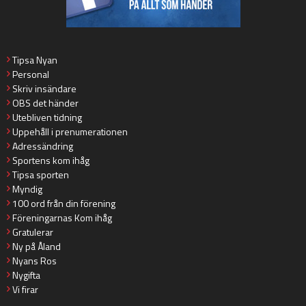
Tipsa Nyan
Personal
Skriv insändare
OBS det händer
Utebliven tidning
Uppehåll i prenumerationen
Adressändring
Sportens kom ihåg
Tipsa sporten
Myndig
100 ord från din förening
Föreningarnas Kom ihåg
Gratulerar
Ny på Åland
Nyans Ros
Nygifta
Vi firar