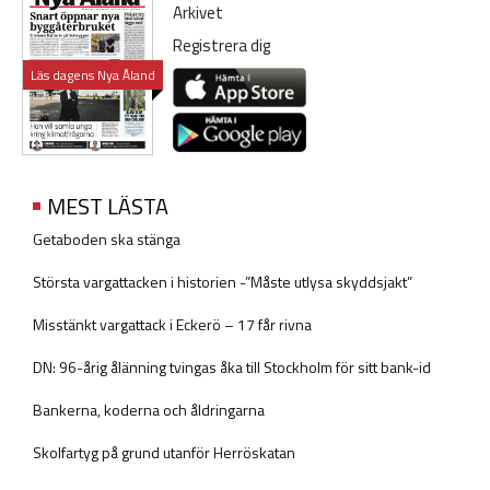
Arkivet
Registrera dig
Läs dagens Nya Åland
MEST LÄSTA
Getaboden ska stänga
Största vargattacken i historien -”Måste utlysa skyddsjakt”
Misstänkt vargattack i Eckerö – 17 får rivna
DN: 96-årig ålänning tvingas åka till Stockholm för sitt bank-id
Bankerna, koderna och åldringarna
Skolfartyg på grund utanför Herröskatan