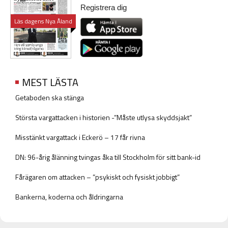
Registrera dig
Läs dagens Nya Åland
MEST LÄSTA
Getaboden ska stänga
Största vargattacken i historien -”Måste utlysa skyddsjakt”
Misstänkt vargattack i Eckerö – 17 får rivna
DN: 96-årig ålänning tvingas åka till Stockholm för sitt bank-id
Fårägaren om attacken – ”psykiskt och fysiskt jobbigt”
Bankerna, koderna och åldringarna