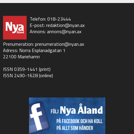
Telefon: 018-23444
E-post:
redaktion@nyan.ax
Annons:
annons@nyan.ax
Prenumeration:
prenumeration@nyan.ax
Adress: Norra Esplanadgatan 1
22100 Mariehamn
ISSN 0359-1441 (print)
ISSN 2490-1628 (online)