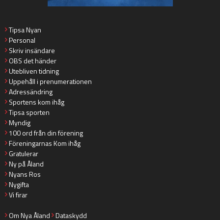
Tipsa Nyan
Personal
Skriv insändare
OBS det händer
Utebliven tidning
Uppehåll i prenumerationen
Adressändring
Sportens kom ihåg
Tipsa sporten
Myndig
100 ord från din förening
Föreningarnas Kom ihåg
Gratulerar
Ny på Åland
Nyans Ros
Nygifta
Vi firar
Om Nya Åland
Dataskydd