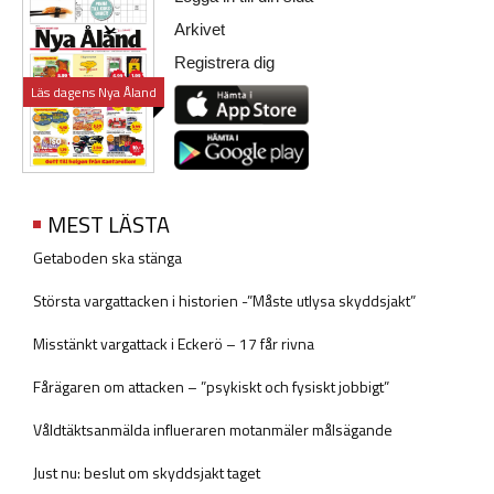
Arkivet
Registrera dig
Läs dagens Nya Åland
MEST LÄSTA
Getaboden ska stänga
Största vargattacken i historien -”Måste utlysa skyddsjakt”
Misstänkt vargattack i Eckerö – 17 får rivna
Fårägaren om attacken – ”psykiskt och fysiskt jobbigt”
Våldtäktsanmälda influeraren motanmäler målsägande
Just nu: beslut om skyddsjakt taget