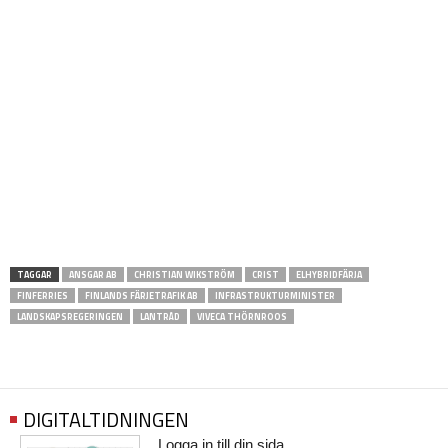
TAGGAR
ANSGAR AB
CHRISTIAN WIKSTRÖM
CRIST
ELHYBRIDFÄRJA
FINFERRIES
FINLANDS FÄRJETRAFIK AB
INFRASTRUKTURMINISTER
LANDSKAPSREGERINGEN
LANTRÅD
VIVECA THÖRNROOS
DIGITALTIDNINGEN
Logga in till din sida