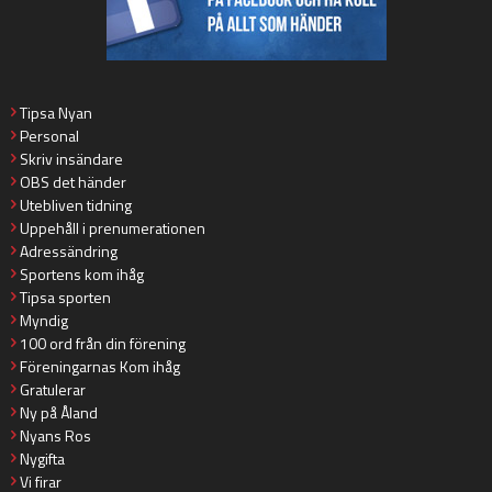
Tipsa Nyan
Personal
Skriv insändare
OBS det händer
Utebliven tidning
Uppehåll i prenumerationen
Adressändring
Sportens kom ihåg
Tipsa sporten
Myndig
100 ord från din förening
Föreningarnas Kom ihåg
Gratulerar
Ny på Åland
Nyans Ros
Nygifta
Vi firar