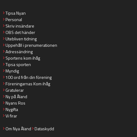
Tipsa Nyan
Personal
Skriv insändare
OBS det händer
Utebliven tidning
Uppehåll i prenumerationen
Adressändring
Sportens kom ihåg
Tipsa sporten
Myndig
100 ord från din förening
Föreningarnas Kom ihåg
Gratulerar
Ny på Åland
Nyans Ros
Nygifta
Vi firar
Om Nya Åland
Dataskydd