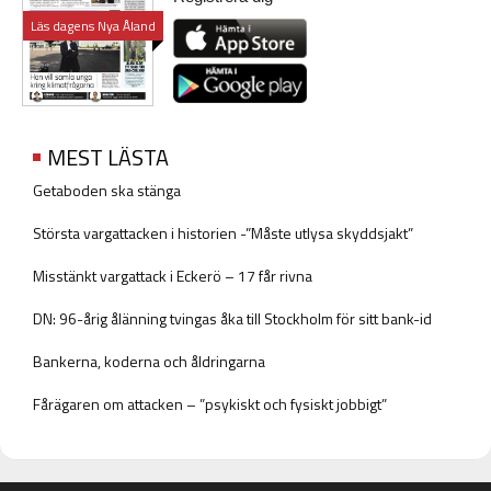
Läs dagens Nya Åland
MEST LÄSTA
Getaboden ska stänga
Största vargattacken i historien -”Måste utlysa skyddsjakt”
Misstänkt vargattack i Eckerö – 17 får rivna
DN: 96-årig ålänning tvingas åka till Stockholm för sitt bank-id
Bankerna, koderna och åldringarna
Fårägaren om attacken – ”psykiskt och fysiskt jobbigt”