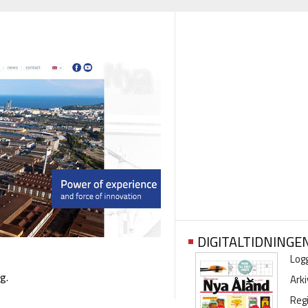
DIGITALTIDNINGE
Logg
g.
Arki
Regi