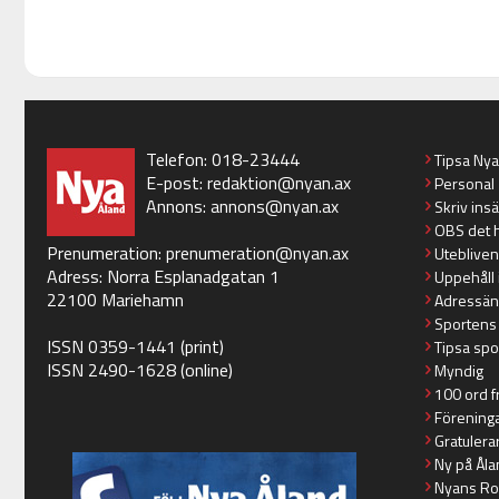
Telefon: 018-23444
Tipsa Ny
E-post:
redaktion@nyan.ax
Personal
Annons:
annons@nyan.ax
Skriv ins
OBS det 
Prenumeration:
prenumeration@nyan.ax
Utebliven
Adress: Norra Esplanadgatan 1
Uppehåll 
22100 Mariehamn
Adressän
Sportens
ISSN 0359-1441 (print)
Tipsa spo
ISSN 2490-1628 (online)
Myndig
100 ord f
Förening
Gratulera
Ny på Åla
Nyans Ro