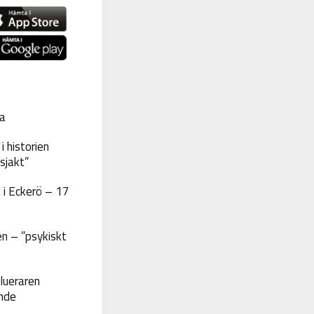
a
 historien
sjakt”
 i Eckerö – 17
n – ”psykiskt
lueraren
nde