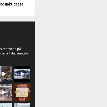
yddsjakt taget
 redaktion på
l av allt det senaste