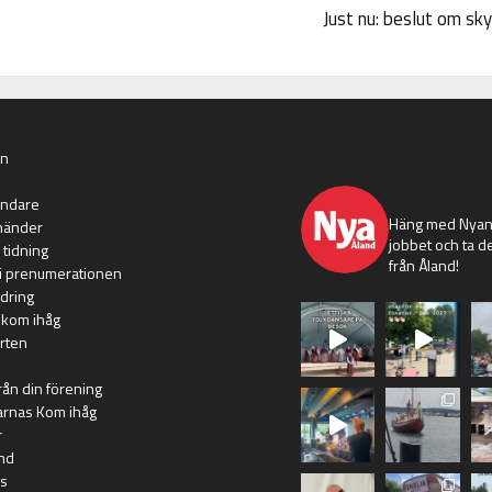
Just nu: beslut om sk
an
nyaaland
ändare
Häng med Nyans
händer
jobbet och ta de
 tidning
från Åland!
i prenumerationen
dring
 kom ihåg
rten
rån din förening
arnas Kom ihåg
r
nd
s