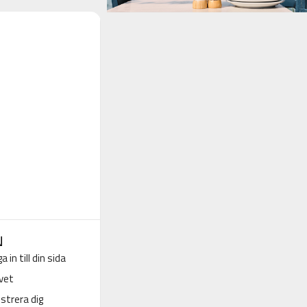
N
a in till din sida
vet
strera dig