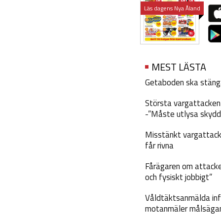
Läs dagens Nya Åland
MEST LÄSTA
Getaboden ska stäng
Största vargattacken i
-”Måste utlysa skydd
Misstänkt vargattack
får rivna
Fårägaren om attacke
och fysiskt jobbigt”
Våldtäktsanmälda inf
motanmäler målsäga