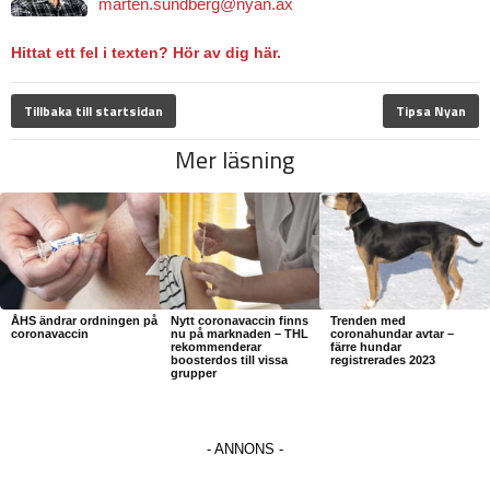
marten.sundberg@nyan.ax
Hittat ett fel i texten? Hör av dig här.
Tillbaka till startsidan
Tipsa Nyan
Mer läsning
ÅHS ändrar ordningen på
Nytt coronavaccin finns
Trenden med
coronavaccin
nu på marknaden – THL
coronahundar avtar –
rekommenderar
färre hundar
boosterdos till vissa
registrerades 2023
grupper