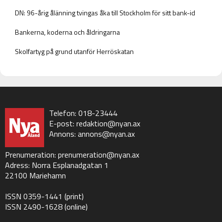
DN: 96-årig ålänning tvingas åka till Stockholm för sitt bank-id
Bankerna, koderna och åldringarna
Skolfartyg på grund utanför Herröskatan
Telefon: 018-23444
E-post:
redaktion@nyan.ax
Annons:
annons@nyan.ax
Prenumeration:
prenumeration@nyan.ax
Adress: Norra Esplanadgatan 1
22100 Mariehamn
ISSN 0359-1441 (print)
ISSN 2490-1628 (online)