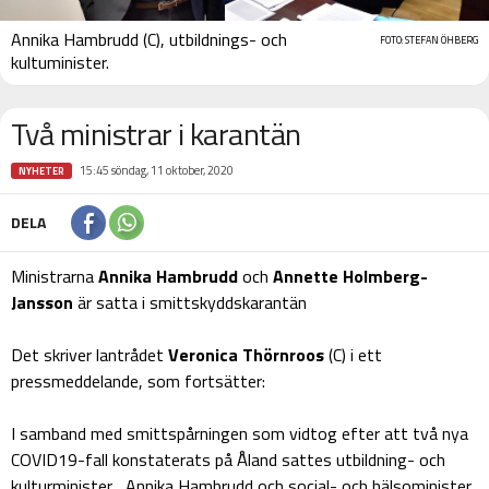
Annika Hambrudd (C), utbildnings- och
FOTO: STEFAN ÖHBERG
kultuminister.
Två ministrar i karantän
15:45 söndag, 11 oktober, 2020
NYHETER
DELA
Ministrarna
Annika Hambrudd
och
Annette Holmberg-
Jansson
är satta i smittskyddskarantän
Det skriver lantrådet
Veronica Thörnroos
(C) i ett
pressmeddelande, som fortsätter:
I samband med smittspårningen som vidtog efter att två nya
COVID19-fall konstaterats på Åland sattes utbildning- och
kulturminister Annika Hambrudd och social- och hälsominister