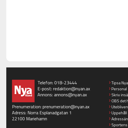
Telefon: 018-23444
Tipsa Ny
E-post:
redaktion@nyan.ax
Personal
Annons:
annons@nyan.ax
Skriv ins
OBS det 
Prenumeration:
prenumeration@nyan.ax
Utebliven
Adress: Norra Esplanadgatan 1
Uppehåll 
22100 Mariehamn
Adressän
Sportens