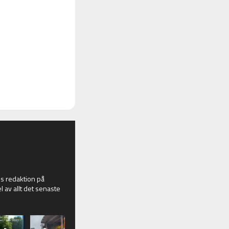
 redaktion på
l av allt det senaste