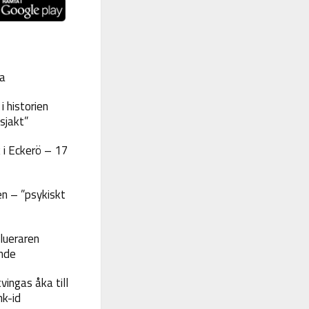
a
 historien
sjakt”
 i Eckerö – 17
n – ”psykiskt
lueraren
nde
vingas åka till
nk-id