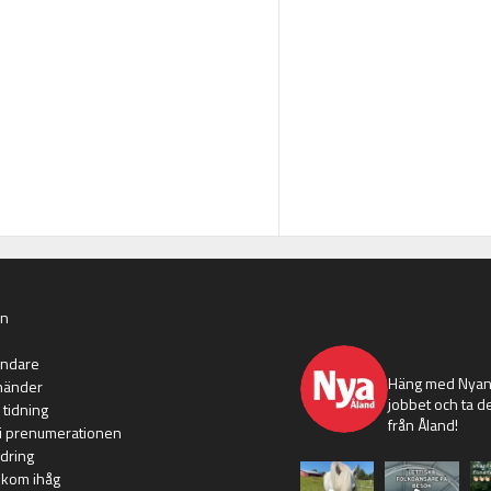
an
nyaaland
ändare
Häng med Nyans
händer
jobbet och ta de
 tidning
från Åland!
i prenumerationen
dring
 kom ihåg