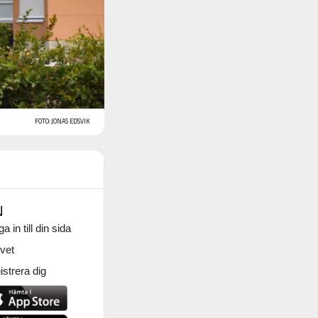
FOTO: JONAS EDSVIK
N
a in till din sida
vet
strera dig