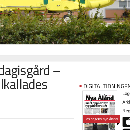
dagisgård –
lkallades
DIGITALTIDNINGE
Logg
Arki
Regi
Läs dagens Nya Åland