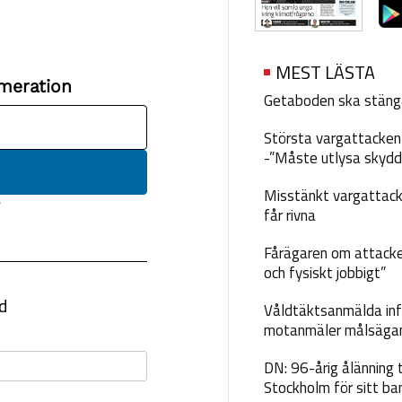
MEST LÄSTA
Getaboden ska stäng
Största vargattacken i
-”Måste utlysa skydd
Misstänkt vargattack
får rivna
Fårägaren om attacke
och fysiskt jobbigt”
Våldtäktsanmälda inf
motanmäler målsäga
DN: 96-årig ålänning t
Stockholm för sitt ba