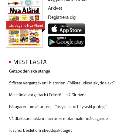
Arkivet
Registrera dig
Läs dagens Nya Åland
MEST LÄSTA
Getaboden ska stänga
Största vargattacken i historien -”Måste utlysa skyddsjakt”
Misstänkt vargattack i Eckerö – 17 får rivna
Fårägaren om attacken – ”psykiskt och fysiskt jobbigt”
Våldtäktsanmälda influeraren motanmäler målsägande
Just nu: beslut om skyddsjakt taget