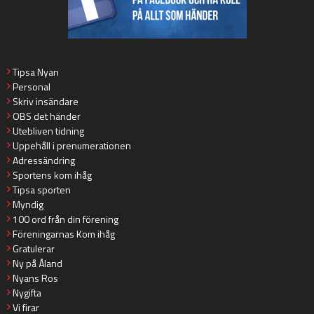
Tipsa Nyan
Personal
Skriv insändare
OBS det händer
Utebliven tidning
Uppehåll i prenumerationen
Adressändring
Sportens kom ihåg
Tipsa sporten
Myndig
100 ord från din förening
Föreningarnas Kom ihåg
Gratulerar
Ny på Åland
Nyans Ros
Nygifta
Vi firar