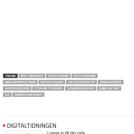
TAGGAR
BERT HÄGGBLOM
GYRID HÖGMAN
JESSY ECKERMAN
KANSLIKOMMISSIONEN
KATRIN SJÖGREN
LAGTINGSDIREKTÖR
MIKA NORDBERG
ROGER NORDLUND
STEPHAN TOIVONEN
SUSANNE ERIKSSON
ÅLAND LAGTING
ÅLD
ÅLÄNDSK DEMOKRATI
DIGITALTIDNINGEN
Logga in till din sida