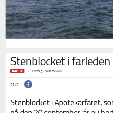
Stenblocket i farleden
10:53 torsdag, 22 oktober, 2020
NYHETER
DELA
Stenblocket i Apotekarfaret, s
på den 20 september, är nu bort