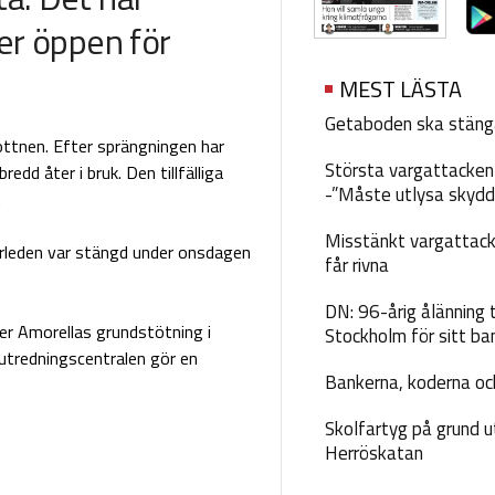
ter öppen för
MEST LÄSTA
Getaboden ska stäng
ottnen. Efter sprängningen har
Största vargattacken i
edd åter i bruk. Den tillfälliga
-”Måste utlysa skydd
.
Misstänkt vargattack
arleden var stängd under onsdagen
får rivna
DN: 96-årig ålänning t
er Amorellas grundstötning i
Stockholm för sitt ba
utredningscentralen gör en
Bankerna, koderna och
Skolfartyg på grund u
Herröskatan