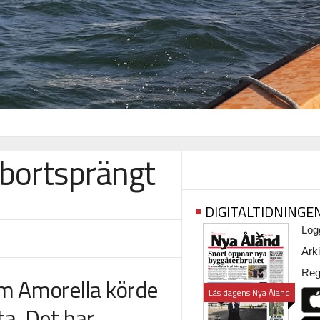
 bortsprängt
DIGITALTIDNINGE
Logg
Arki
Regi
om Amorella körde
Läs dagens Nya Åland
a. Det har