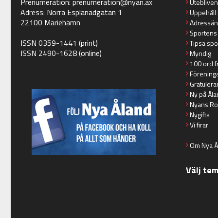
Prenumeration:
prenumeration@nyan.ax
Utebliven
Adress: Norra Esplanadgatan 1
Uppehåll 
22100 Mariehamn
Adressän
Sportens
ISSN 0359-1441 (print)
Tipsa spo
ISSN 2490-1628 (online)
Myndig
100 ord f
Förening
Gratulera
Ny på Åla
Nyans Ro
Nygifta
Vi firar
Om Nya Å
Välj te