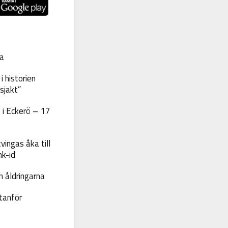
a
 historien
sjakt”
 i Eckerö – 17
vingas åka till
nk-id
 åldringarna
tanför