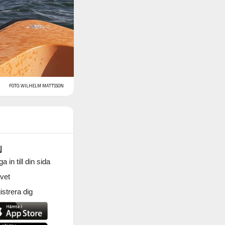
FOTO: WILHELM MATTSSON
N
a in till din sida
vet
strera dig