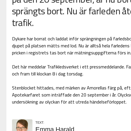
sprängts bort. Nu är farleden å
trafik.
Dykare har borrat och laddat inför sprängningen på farledsb
djupet på platsen mätts med lod. Nu är alltså hela farledens br
pricken i registrets tas bort när mätningsuppgifterna förs in
Det här meddelar Trafikledsverket i ett pressmeddelande. F
och fram till klockan 8 i dag torsdag.
Stenblocket hittades, med märken av Amorellas färg på, eft
Apotekarfaret som inträffade den 20 september i år. Olycks
undersökning av olyckan för att utreda händelseförloppet.
TEXT:
Emma Harald