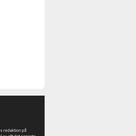
 redaktion på
l av allt det senaste