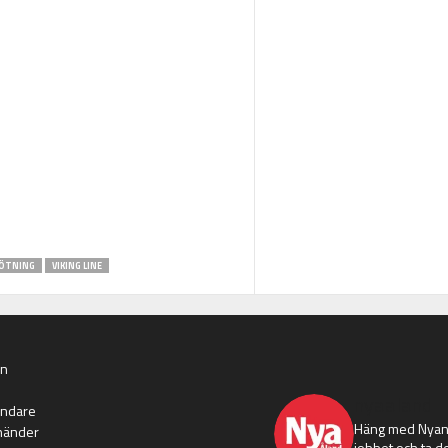
ÖTNING
VIKING LINE
an
nyaaland
ändare
Häng med Nyans
händer
jobbet och ta de