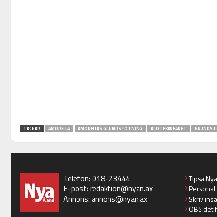
TAGGAR
AMORELLA
AMORELLAS GRUNDSTÖTNING
APOTEKARFARET
GRUNDST
Telefon: 018-23444
Tipsa Ny
E-post:
redaktion@nyan.ax
Personal
Annons:
annons@nyan.ax
Skriv ins
OBS det 