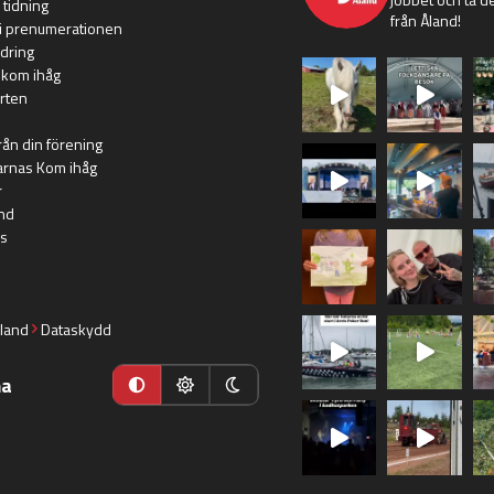
 tidning
från Åland!
i prenumerationen
dring
 kom ihåg
rten
rån din förening
arnas Kom ihåg
r
nd
s
land
Dataskydd
ma