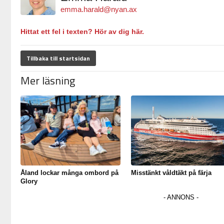
emma.harald@nyan.ax
Hittat ett fel i texten? Hör av dig här.
Tillbaka till startsidan
Mer läsning
Åland lockar många ombord på
Misstänkt våldtäkt på färja
Glory