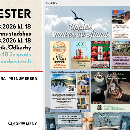
ERA
|
PRENUMERERA
SÖK
MENY