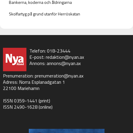
Bankerna, koderna och åldringarna
Skolfartyg på grund utanför Herröskatan
Telefon: 018-23444
E-post:
redaktion@nyan.ax
Annons:
annons@nyan.ax
Prenumeration:
prenumeration@nyan.ax
Adress: Norra Esplanadgatan 1
22100 Mariehamn
ISSN 0359-1441 (print)
ISSN 2490-1628 (online)