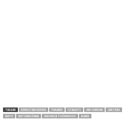
TAGGAR
DEMILITARISERING
FINLAND
ILTALEHTI
JARI HANSKA
LANTRÅD
NATO
NATOANSÖKAN
VERONICA THÖRNROOS
ÅLAND