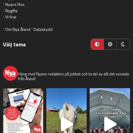
Nyans Ros
Nygifta
Vi firar
Om Nya Åland
Dataskydd
Välj tema
nyaaland
Häng med Nyans redaktion på jobbet och ta del av allt det senaste
från Åland!