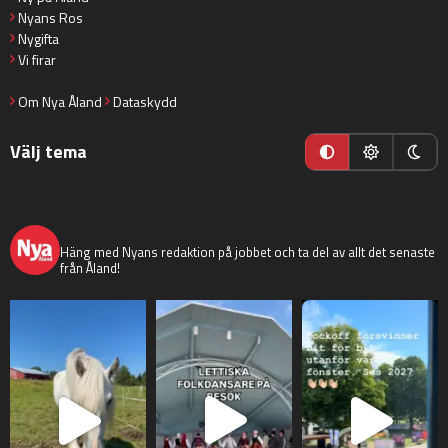
Nyans Ros
Nygifta
Vi firar
Om Nya Åland
Dataskydd
Välj tema
nyaaland
Häng med Nyans redaktion på jobbet och ta del av allt det senaste
från Åland!