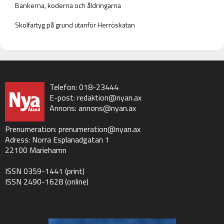
Bankerna, koderna och åldringarna
Skolfartyg på grund utanför Herröskatan
Telefon: 018-23444
E-post:
redaktion@nyan.ax
Annons:
annons@nyan.ax
Prenumeration:
prenumeration@nyan.ax
Adress: Norra Esplanadgatan 1
22100 Mariehamn
ISSN 0359-1441 (print)
ISSN 2490-1628 (online)