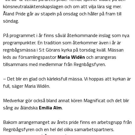
könsneutralaäktenskapslagen och om att vilja lära sig mer.
Åland Pride går av stapeln på onsdag och håller på fram till
söndag.
På programmet i år finns såväl återkommande inslag som nya
programpunkter. En tradition som återkommer även i år är
regnbågsmässa i S:t Görans kyrka på torsdag kväll. Mässan
leds av församlingspastor
Maria Widén
och arrangeras
tillsammans med medlemmar från Regnbågsfyren.
– Det blir en glad och kärleksfull mässa. Vi hoppas att kyrkan är
full, säger Maria Widén.
Medverkar gör också bland annat kören Magnificat och det blir
sång av åländska
Emilia Alm
.
Bakom arrangemanget av årets pride finns en arbetsgrupp från
Regnbågsfyren och en hel del olika samarbetspartners.