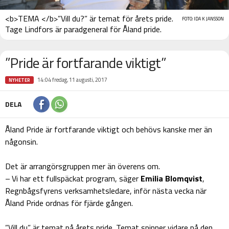
<b>TEMA </b>”Vill du?” är temat för årets pride.
FOTO: IDA K JANSSON
Tage Lindfors är paradgeneral för Åland pride.
”Pride är fortfarande viktigt”
14:04 fredag, 11 augusti, 2017
NYHETER
DELA
Åland Pride är fortfarande viktigt och behövs kanske mer än
någonsin.
Det är arrangörsgruppen mer än överens om.
– Vi har ett fullspäckat program, säger
Emilia Blomqvist
,
Regnbågsfyrens verksamhetsledare, inför nästa vecka när
Åland Pride ordnas för fjärde gången.
”Vill du” är temat på årets pride. Temat spinner vidare på den