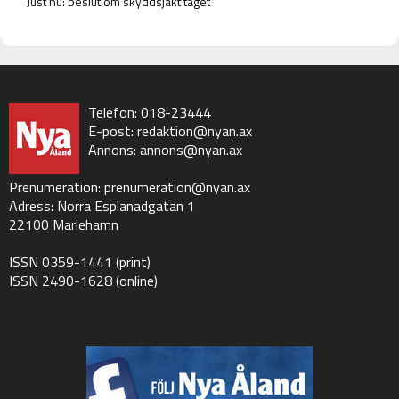
Just nu: beslut om skyddsjakt taget
Telefon: 018-23444
E-post:
redaktion@nyan.ax
Annons:
annons@nyan.ax
Prenumeration:
prenumeration@nyan.ax
Adress: Norra Esplanadgatan 1
22100 Mariehamn
ISSN 0359-1441 (print)
ISSN 2490-1628 (online)