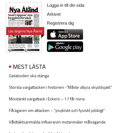
Logga in till din sida
Arkivet
Registrera dig
Läs dagens Nya Åland
MEST LÄSTA
Getaboden ska stänga
Största vargattacken i historien -”Måste utlysa skyddsjakt”
Misstänkt vargattack i Eckerö – 17 får rivna
Fårägaren om attacken – ”psykiskt och fysiskt jobbigt”
Våldtäktsanmälda influeraren motanmäler målsägande