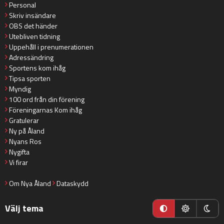
Personal
Skriv insändare
OBS det händer
Utebliven tidning
Uppehåll i prenumerationen
Adressändring
Sportens kom ihåg
Tipsa sporten
Myndig
100 ord från din förening
Föreningarnas Kom ihåg
Gratulerar
Ny på Åland
Nyans Ros
Nygifta
Vi firar
Om Nya Åland
Dataskydd
Välj tema