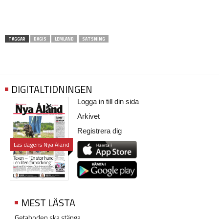
TAGGAR
DAGIS
LEMLAND
SATSNING
DIGITALTIDNINGEN
Logga in till din sida
Arkivet
Registrera dig
Läs dagens Nya Åland
MEST LÄSTA
Getaboden ska stänga