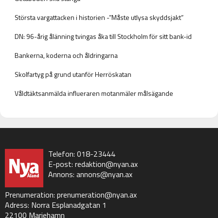
Största vargattacken i historien -”Måste utlysa skyddsjakt”
DN: 96-årig ålänning tvingas åka till Stockholm för sitt bank-id
Bankerna, koderna och åldringarna
Skolfartyg på grund utanför Herröskatan
Våldtäktsanmälda influeraren motanmäler målsägande
Telefon: 018-23444
E-post:
redaktion@nyan.ax
Annons:
annons@nyan.ax
Prenumeration:
prenumeration@nyan.ax
Adress: Norra Esplanadgatan 1
22100 Mariehamn