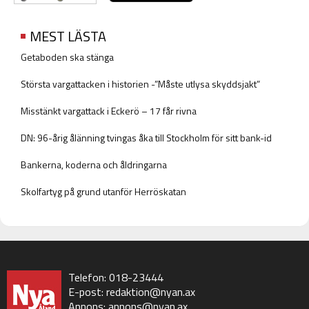
MEST LÄSTA
Getaboden ska stänga
Största vargattacken i historien -”Måste utlysa skyddsjakt”
Misstänkt vargattack i Eckerö – 17 får rivna
DN: 96-årig ålänning tvingas åka till Stockholm för sitt bank-id
Bankerna, koderna och åldringarna
Skolfartyg på grund utanför Herröskatan
Telefon: 018-23444
E-post:
redaktion@nyan.ax
Annons:
annons@nyan.ax