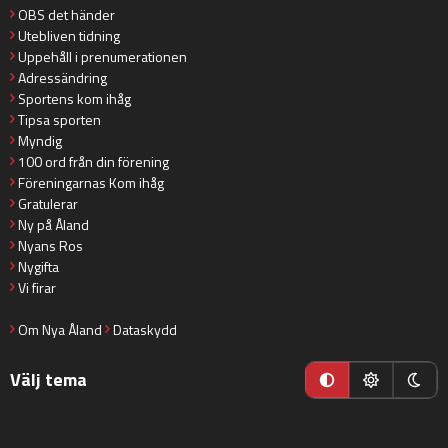
OBS det händer
Utebliven tidning
Uppehåll i prenumerationen
Adressändring
Sportens kom ihåg
Tipsa sporten
Myndig
100 ord från din förening
Föreningarnas Kom ihåg
Gratulerar
Ny på Åland
Nyans Ros
Nygifta
Vi firar
Om Nya Åland
Dataskydd
Välj tema