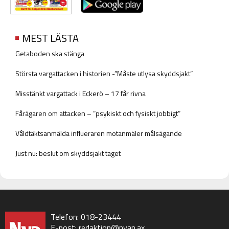
MEST LÄSTA
Getaboden ska stänga
Största vargattacken i historien -”Måste utlysa skyddsjakt”
Misstänkt vargattack i Eckerö – 17 får rivna
Fårägaren om attacken – ”psykiskt och fysiskt jobbigt”
Våldtäktsanmälda influeraren motanmäler målsägande
Just nu: beslut om skyddsjakt taget
Telefon: 018-23444
E-post:
redaktion@nyan.ax