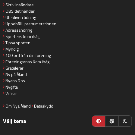
Skriv insändare
OBS det händer
Utebliven tidning
Uppehåll i prenumerationen
Adressändring
Sportens kom ihåg
Tipsa sporten
Myndig
100 ord från din förening
Föreningarnas Kom ihåg
Gratulerar
Ny på Åland
Nyans Ros
Nygifta
Vi firar
Om Nya Åland
Dataskydd
Välj tema