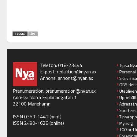
TAGGAR
ÅPF
Telefon: 018-23444
Tipsa Ny
E-post:
redaktion@nyan.ax
Personal
Annons:
annons@nyan.ax
Skriv ins
OBS det 
Prenumeration:
prenumeration@nyan.ax
Utebliven
Adress: Norra Esplanadgatan 1
Uppehåll 
22100 Mariehamn
Adressän
Sportens
ISSN 0359-1441 (print)
Tipsa spo
ISSN 2490-1628 (online)
Myndig
100 ord f
Förening