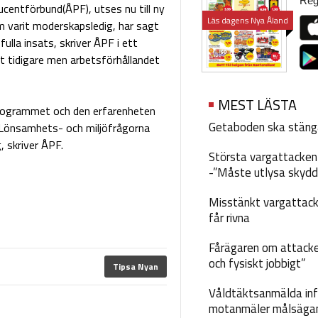
Regi
ucentförbund(ÅPF), utses nu till ny
Läs dagens Nya Åland
m varit moderskapsledig, har sagt
lla insats, skriver ÅPF i ett
t tidigare men arbetsförhållandet
MEST LÄSTA
programmet och den erfarenheten
Getaboden ska stäng
. Lönsamhets- och miljöfrågorna
, skriver ÅPF.
Största vargattacken i
-”Måste utlysa skydd
Misstänkt vargattack
får rivna
Fårägaren om attacke
och fysiskt jobbigt”
Tipsa Nyan
Våldtäktsanmälda inf
motanmäler målsäga