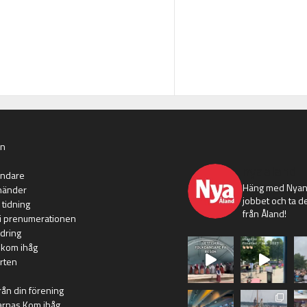
an
nyaaland
ändare
Häng med Nyans
händer
jobbet och ta de
 tidning
från Åland!
i prenumerationen
dring
 kom ihåg
rten
rån din förening
arnas Kom ihåg