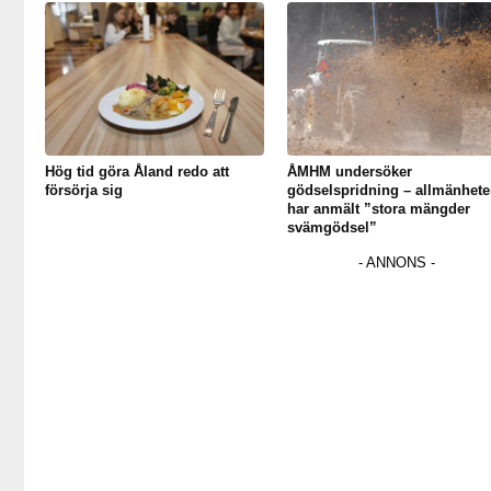
Hög tid göra Åland redo att
ÅMHM undersöker
försörja sig
gödselspridning – allmänhete
har anmält ”stora mängder
svämgödsel”