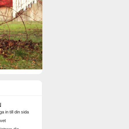
N
a in till din sida
vet