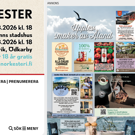
ERA
|
PRENUMERERA
SÖK
MENY