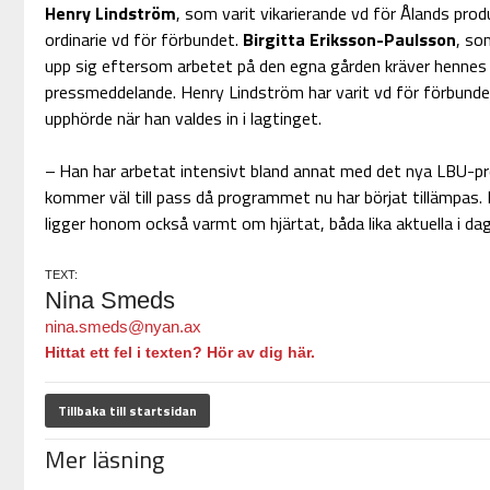
Henry Lindström
, som varit vikarierande vd för Ålands prod
ordinarie vd för förbundet.
Birgitta Eriksson-Paulsson
, so
upp sig eftersom arbetet på den egna gården kräver hennes fu
pressmeddelande. Henry Lindström har varit vd för förbunde
upphörde när han valdes in i lagtinget.
– Han har arbetat intensivt bland annat med det nya LBU-
kommer väl till pass då programmet nu har börjat tillämpas
ligger honom också varmt om hjärtat, båda lika aktuella i dag
TEXT:
Nina Smeds
nina.smeds@nyan.ax
Hittat ett fel i texten? Hör av dig här.
Tillbaka till startsidan
Mer läsning