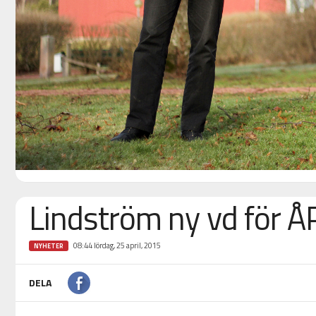
Lindström ny vd för Å
08:44 lördag, 25 april, 2015
NYHETER
DELA