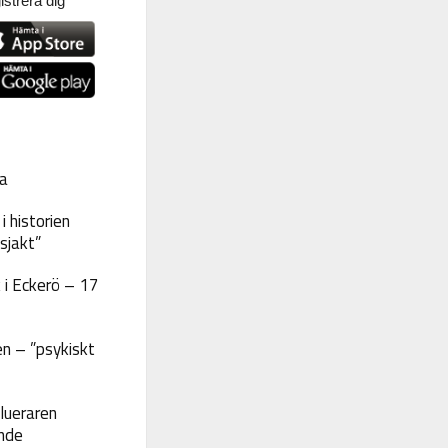
strera dig
a
 historien
sjakt”
 i Eckerö – 17
n – ”psykiskt
lueraren
nde