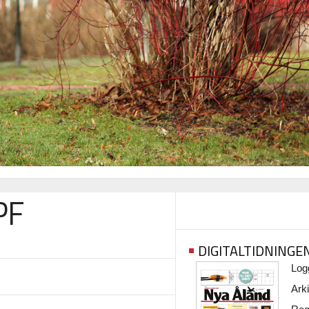
PF
DIGITALTIDNINGE
Logg
Arki