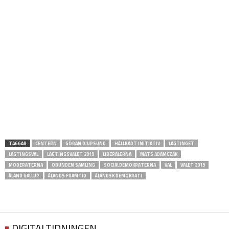
TAGGAR
CENTERN
GÖRAN DJUPSUND
HÅLLBART INITIATIV
LAGTINGET
LAGTINGSVAL
LAGTINGSVALET 2019
LIBERALERNA
MATS ADAMCZAK
MODERATERNA
OBUNDEN SAMLING
SOCIALDEMOKRATERNA
VAL
VALET 2019
ÅLAND GALLUP
ÅLANDS FRAMTID
ÅLÄNDSK DEMOKRATI
DIGITALTIDNINGEN