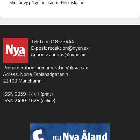
Skolfartyg på grund utanför Herröskatan
Telefon: 018-23444
E-post:
redaktion@nyan.ax
Annons:
annons@nyan.ax
Prenumeration:
prenumeration@nyan.ax
Adress: Norra Esplanadgatan 1
22100 Mariehamn
ISSN 0359-1441 (print)
ISSN 2490-1628 (online)