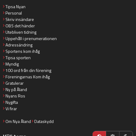
Tipsa Nyan
Personal
Skriv insändare
OBS det händer
Utebliven tidning
Uppehåll i prenumerationen
Adressändring
Sportens kom ihåg
Tipsa sporten
Myndig
100 ord från din förening
Föreningarnas Kom ihåg
Gratulerar
Ny på Åland
Nyans Ros
Nygifta
Vi firar
Om Nya Åland
Dataskydd