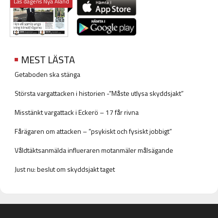
Läs dagens Nya Åland
MEST LÄSTA
Getaboden ska stänga
Största vargattacken i historien -”Måste utlysa skyddsjakt”
Misstänkt vargattack i Eckerö – 17 får rivna
Fårägaren om attacken – ”psykiskt och fysiskt jobbigt”
Våldtäktsanmälda influeraren motanmäler målsägande
Just nu: beslut om skyddsjakt taget