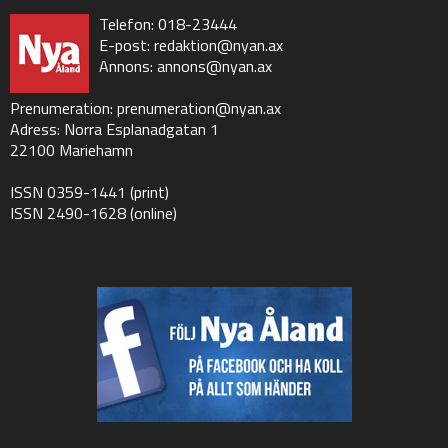
Telefon: 018-23444
E-post:
redaktion@nyan.ax
Annons:
annons@nyan.ax
Prenumeration:
prenumeration@nyan.ax
Adress: Norra Esplanadgatan 1
22100 Mariehamn
ISSN 0359-1441 (print)
ISSN 2490-1628 (online)