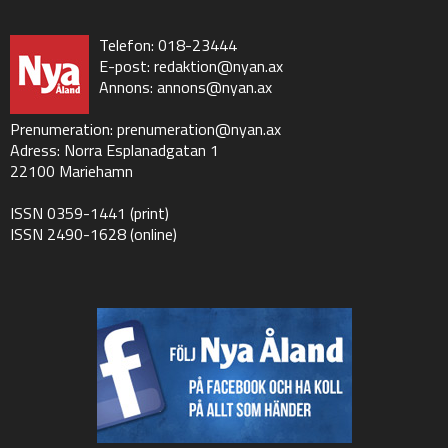
Telefon: 018-23444
E-post:
redaktion@nyan.ax
Annons:
annons@nyan.ax
Prenumeration:
prenumeration@nyan.ax
Adress: Norra Esplanadgatan 1
22100 Mariehamn
ISSN 0359-1441 (print)
ISSN 2490-1628 (online)