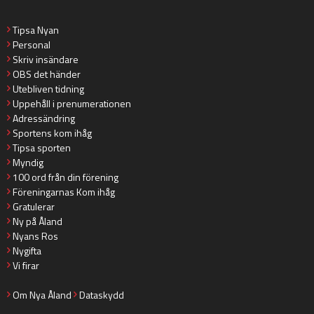
Tipsa Nyan
Personal
Skriv insändare
OBS det händer
Utebliven tidning
Uppehåll i prenumerationen
Adressändring
Sportens kom ihåg
Tipsa sporten
Myndig
100 ord från din förening
Föreningarnas Kom ihåg
Gratulerar
Ny på Åland
Nyans Ros
Nygifta
Vi firar
Om Nya Åland
Dataskydd