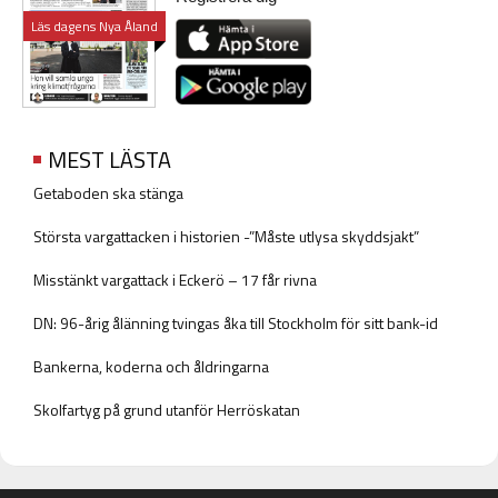
Läs dagens Nya Åland
MEST LÄSTA
Getaboden ska stänga
Största vargattacken i historien -”Måste utlysa skyddsjakt”
Misstänkt vargattack i Eckerö – 17 får rivna
DN: 96-årig ålänning tvingas åka till Stockholm för sitt bank-id
Bankerna, koderna och åldringarna
Skolfartyg på grund utanför Herröskatan